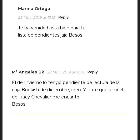
Marina Ortega
23 May, 2019 at 13:13
Reply
Te ha venido hasta bien para tu
lista de pendientes jaja Besos
Mª Ángeles Bk
22 May, 2019 at 17:19
Reply
El de Invierno lo tengo pendiente de lectura de la
caja Bookish de diciembre, creo. Y fíjate que a mí el
de Tracy Chevalier me encantó.
Besos