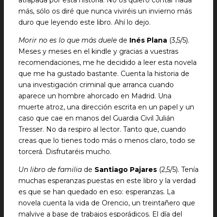
atrapada por esta historia. No os quiero contar nada
más, sólo os diré que nunca viviréis un invierno más
duro que leyendo este libro. Ahí lo dejo.
Morir no es lo que más duele
de
Inés Plana
(3,5/5).
Meses y meses en el kindle y gracias a vuestras
recomendaciones, me he decidido a leer esta novela
que me ha gustado bastante. Cuenta la historia de
una investigación criminal que arranca cuando
aparece un hombre ahorcado en Madrid. Una
muerte atroz, una dirección escrita en un papel y un
caso que cae en manos del Guardia Civil Julián
Tresser. No da respiro al lector. Tanto que, cuando
creas que lo tienes todo más o menos claro, todo se
torcerá. Disfrutaréis mucho.
Un libro de familia
de
Santiago Pajares
(2,5/5). Tenía
muchas esperanzas puestas en este libro y la verdad
es que se han quedado en eso: esperanzas. La
novela cuenta la vida de Orencio, un treintañero que
malvive a base de trabajos esporádicos. El día del