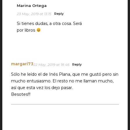
Marina Ortega
23 May, 2019 at 13:15
Reply
Si tienes dudas, a otra cosa. Será
por libros
margari73
22 May, 2019 at 18:46
Reply
Sólo he leído el de Inés Plana, que me gustó pero sin
mucho entusiasmo. El resto no me llaman mucho,
así que esta vez los dejo pasar.
Besotes!!!