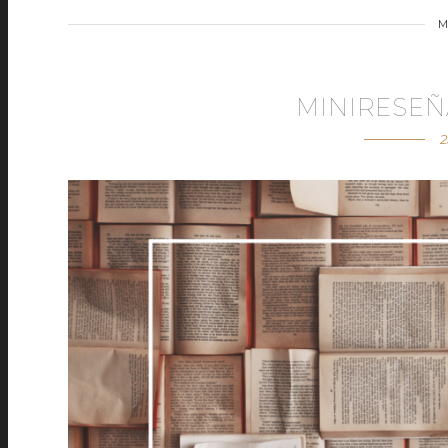
M
MINIRESEÑ
2