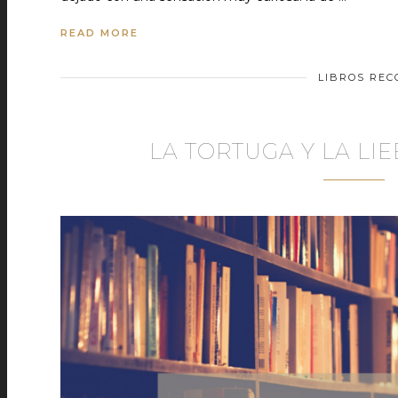
READ MORE
LIBROS RE
LA TORTUGA Y LA LI