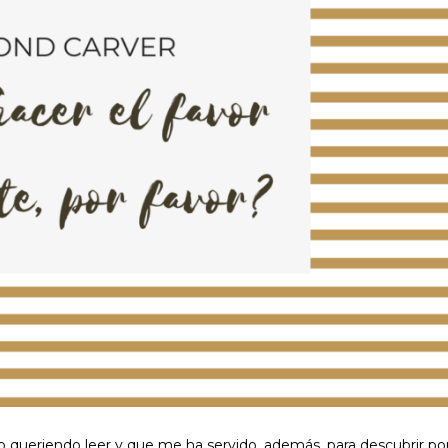
po queriendo leer y que me ha servido, además, para descubrir po