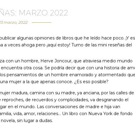
ÑAS: MARZO 2022
23 marzo, 2022
ublicar algunas opiniones de libros que he leído hace poco. ¡Y es
na a veces ahoga pero ¡aquí estoy! Turno de las mini reseñas del
ieza con un hombre, Herve Joncour, que atraviesa medio mundo
 encuentra otra cosa. Se podría decir que con una historia de am
ta los pensamientos de un hombre enamorado y atormentado que
a mujer a la que apenas conoce. ¿Es eso posible?
 mujer madura, camina con su madre, ya anciana, por las calles de
e reproches, de recuerdos y complicidades, va desgranando el
 lugar en el mundo. Las conversaciones de madre e hija van
amilia, vida, amor, relaciones… Un libro con Nueva York de fondo
ovela, sin lugar a dudas.