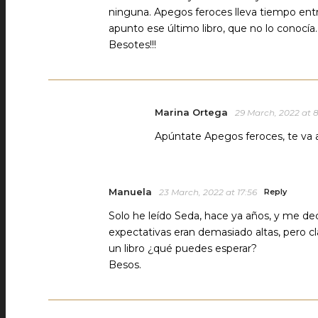
ninguna. Apegos feroces lleva tiempo ent
apunto ese último libro, que no lo conocía.
Besotes!!!
Marina Ortega
29 March, 2022 at 8
Apúntate Apegos feroces, te va 
Manuela
23 March, 2022 at 17:56
Reply
Solo he leído Seda, hace ya años, y me d
expectativas eran demasiado altas, pero cl
un libro ¿qué puedes esperar?
Besos.