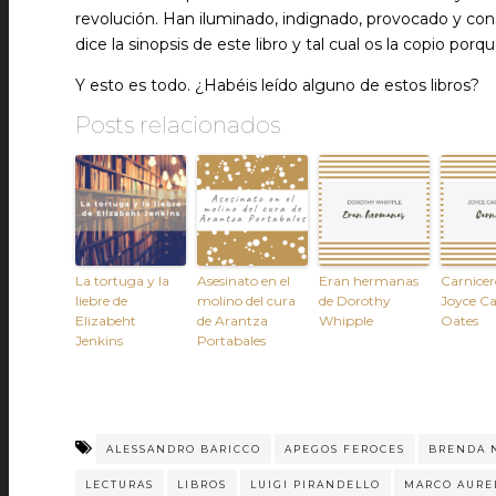
revolución. Han iluminado, indignado, provocado y con
dice la sinopsis de este libro y tal cual os la copio p
Y esto es todo. ¿Habéis leído alguno de estos libros?
Posts relacionados
La tortuga y la
Asesinato en el
Eran hermanas
Carnicer
liebre de
molino del cura
de Dorothy
Joyce Ca
Elizabeht
de Arantza
Whipple
Oates
Jenkins
Portabales
ALESSANDRO BARICCO
APEGOS FEROCES
BRENDA 
LECTURAS
LIBROS
LUIGI PIRANDELLO
MARCO AURE