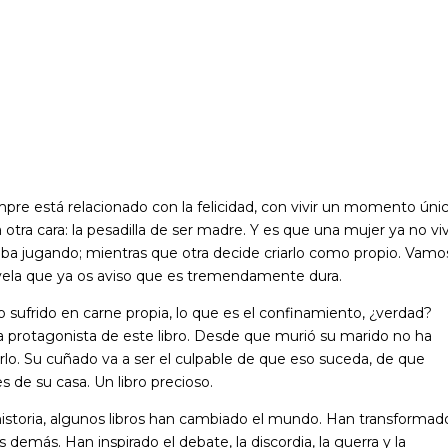
mpre está relacionado con la felicidad, con vivir un momento úni
otra cara: la pesadilla de ser madre. Y es que una mujer ya no vi
ba jugando; mientras que otra decide criarlo como propio. Vamo
ovela que ya os aviso que es tremendamente dura.
o sufrido en carne propia, lo que es el confinamiento, ¿verdad?
a protagonista de este libro. Desde que murió su marido no ha
lo. Su cuñado va a ser el culpable de que eso suceda, de que
s de su casa. Un libro precioso.
a historia, algunos libros han cambiado el mundo. Han transformad
emás. Han inspirado el debate, la discordia, la guerra y la