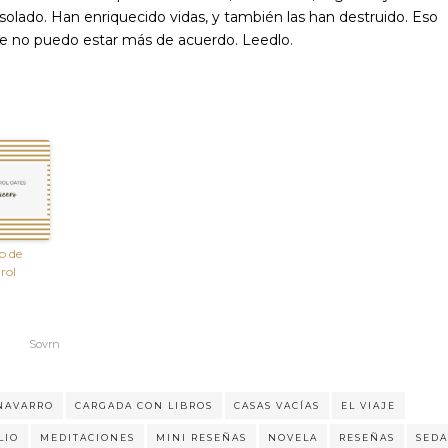
solado. Han enriquecido vidas, y también las han destruido. Eso
orque no puedo estar más de acuerdo. Leedlo.
o de
rol
Sovrn
NAVARRO
CARGADA CON LIBROS
CASAS VACÍAS
EL VIAJE
LIO
MEDITACIONES
MINI RESEÑAS
NOVELA
RESEÑAS
SEDA