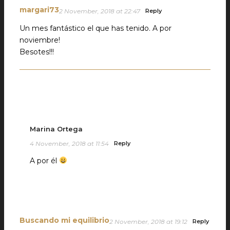
margari73
2 November, 2018 at 22:47
Reply
Un mes fantástico el que has tenido. A por
noviembre!
Besotes!!!
Marina Ortega
4 November, 2018 at 11:54
Reply
A por él
Buscando mi equilibrio
2 November, 2018 at 19:12
Reply