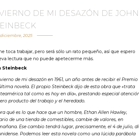
NVIERNO DE MI DESAZÓN DE JOH
TEINBECK
 diciembre, 2025
me toca trabajar, pero será sólo un rato pequeño, así que espero
ueva lectura que no puede apetecerme más.
 Steinbeck
nvierno de mi desazón en 1961, un año antes de recibir el Premio
 última novela. El propio Steinbeck dijo de esta obra que «trata
teamérica tal como es hoy en día», prestando especial atenció
nero producto del trabajo y el heredado.
bra qué es lo que hace que un hombre, Ethan Allen Hawley,
rio de una tienda de comestibles, cambie de valores, en
mañana. Ese cambio tendrá lugar, precisamente, el 4 de julio, d
ounidense. Podemos leer esta novela como una lúcida parábola