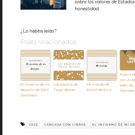
sobre los valores de Estado
honestidad.
¿Lo habéis leído?
Posts relacionados
Nueva le
con Al es
El invierno de mi
Los pájaros de
Mi marido de
edén de 
desazón de John
Tarjei Vesaas
Maud Ventura
Steinbec
Steinbeck
2025
CARGADA CON LIBROS
EL INVIERNO DE MI 