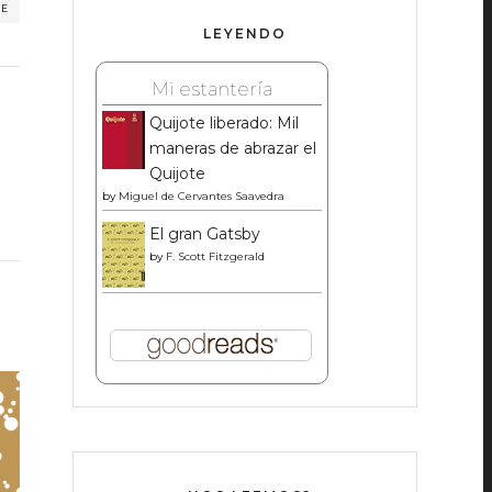
RE
LEYENDO
Mi estantería
Quijote liberado: Mil
maneras de abrazar el
Quijote
by
Miguel de Cervantes Saavedra
El gran Gatsby
by
F. Scott Fitzgerald