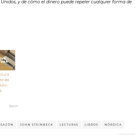
s Unidos, y de cómo el dinero puede repeler cualquier forma de
ctura
te del
John
k
Sovrn
DESAZÓN
JOHN STEINBECK
LECTURAS
LIBROS
NÓRDICA