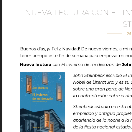
NUEVA LECTURA CON EL I
S
26
Buenos días, ¡y Feliz Navidad! De nuevo viernes, a mi 
tener tiempo este fin de semana para empezar mi n
Nueva lectura
con
El invierno de mi desazón
de
John
John Steinbeck escribió El i
Nobel de Literatura, y es su
sobre una gran parte de Nor
la confrontación entre el di
Steinbeck estudia en esta o
empleado y antiguo propieta
apariencia de la noche a la 
de la fiesta nacional estad