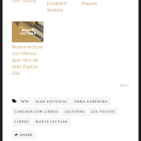
Lev. Tolstói
Elizabeht
Maurier
Jenkins
Nueva lectura
con Menos
que cero de
Bret Easton
Ellis
Sovrn
1878
ALBA EDITORIAL
ANNA KARÉNINA
CARGADA CON LIBROS
LECTURAS
LEV TOLSTÓI
LIBROS
NUEVA LECTURA
SHARE