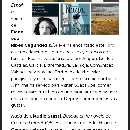
Españ
a
vacía
de
Franc
esc
Ribes Gegúndez
(5/5). Me ha encantado este libro
que nos descubre algunos paisajes y pueblos de la
llamada España vacía. Una ruta por Aragón, las dos
Castillas, Galicia, Extremadura, La Rioja, Comunidad
Valenciana y Navarra. Territorios de alto valor
paisajístico y medioambiental pero también histórico.
A mi me ha servido para visitar Guadalupe, comer
maravillosamente bien en un restaurante y descubrir
una zona que no conocía. Dejaros sorprender, os va a
gustar.
Nada
de
Claudio Stassi
. Basado en la novela
de
Carmen Laforet
(4/5). Hace unos meses leí
Nada
de
Carmen Laforet
y cuando vi esta novela gráfica