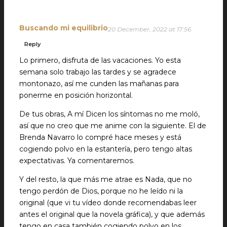
Buscando mi equilibrio
20 December, 2022 at 17:56
Reply
Lo primero, disfruta de las vacaciones. Yo esta
semana solo trabajo las tardes y se agradece
montonazo, así me cunden las mañanas para
ponerme en posición horizontal.
De tus obras, A mí Dicen los síntomas no me moló,
así que no creo que me anime con la siguiente. El de
Brenda Navarro lo compré hace meses y está
cogiendo polvo en la estantería, pero tengo altas
expectativas. Ya comentaremos.
Y del resto, la que más me atrae es Nada, que no
tengo perdón de Dios, porque no he leído ni la
original (que vi tu vídeo donde recomendabas leer
antes el original que la novela gráfica), y que además
tengo en casa también cogiendo polvo en los