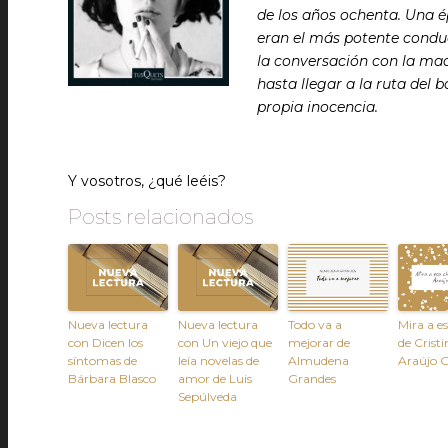
de los años ochenta. Una é
eran el más potente conduc
la conversación con la ma
hasta llegar a la ruta del 
propia inocencia.
Y vosotros, ¿qué leéis?
Posts relacionados
Nueva lectura
Nueva lectura
Todo va a
Mira a e
con Dicen los
con Un viejo que
mejorar de
de Cristi
síntomas de
leía novelas de
Almudena
Araújo 
Bárbara Blasco
amor de Luis
Grandes
Sepúlveda