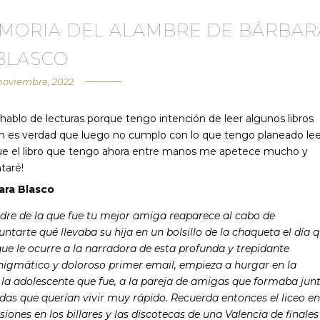
EMORIA DEL ALAMBRE DE BÁRBAR
BLASCO
 noviembre, 2022
hablo de lecturas porque tengo intención de leer algunos libros
 es verdad que luego no cumplo con lo que tengo planeado lee
que el libro que tengo ahora entre manos me apetece mucho y
taré!
ara Blasco
re de la que fue tu mejor amiga reaparece al cabo de
ntarte qué llevaba su hija en un bolsillo de la chaqueta el día 
 que le ocurre a la narradora de esta profunda y trepidante
 enigmático y doloroso primer email, empieza a hurgar en la
la adolescente que fue, a la pareja de amigas que formaba jun
idas que querían vivir muy rápido. Recuerda entonces el liceo en
siones en los billares y las discotecas de una Valencia de finales