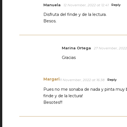
Manuela
12 November, 2022 at 12:41
Reply
Disfruta del finde y de la lectura.
Besos.
Marina Ortega
27 November, 2022 
Gracias
Margari
11 November, 2022 at 16:38
Reply
Pues no me sonaba de nada y pinta muy bie
finde y de la lectura!
Besotes!!!