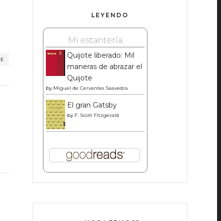
LEYENDO
Mi estantería
Quijote liberado: Mil
RE
maneras de abrazar el
Quijote
by
Miguel de Cervantes Saavedra
El gran Gatsby
by
F. Scott Fitzgerald