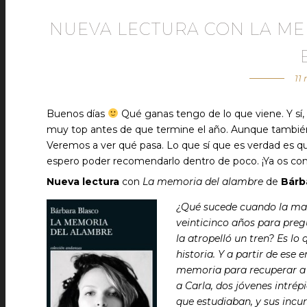
NUEVA LECTURA CON LA M
11
Buenos días
Qué ganas tengo de lo que viene. Y sí, 
muy top antes de que termine el año. Aunque también
Veremos a ver qué pasa. Lo que sí que es verdad es 
espero poder recomendarlo dentro de poco. ¡Ya os con
Nueva lectura
con
La memoria del alambre
de
Bárb
¿Qué sucede cuando la mad
veinticinco años para pregu
la atropelló un tren? Es lo
historia. Y a partir de ese
memoria para recuperar a 
a Carla, dos jóvenes intrép
que estudiaban, y sus incur