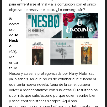
para enfrentarse al mal y a la corrupción con el único
objetivo de resolver el caso. ¿Lo conseguirán?
El
hered
ero
de
Jo
Nesb
o
(4/5).
Me
encan
ta Jo
Nesbo y su serie protagonizada por Harry Hola. Eso
ya lo sabéis. Así que no es de extrañar que cuando vi
que tenía nueva novela, fuera de la serie, quisiera
volver a reencontrarme con sus letras. El resultado ha
sido más que satisfactorio porque quien escribe bien
y sabe contar historias siempre. Aquí nos
encontramos con Sonny Lofthus, un delincuente que