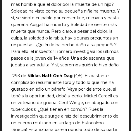
más horrible que el dolor por la muerte de un hijo?
Soledad ha visto como su pequeña niña ha muerto. Y
sí, se siente culpable por consentirle, mimarla y hasta
quererla. Abigail ha muerto y Soledad se siente más
muerta que nunca. Pero claro, a pesar del dolor, la
culpa, la soledad o la rabia, hay algunas preguntas sin
respuestas. ¿Quién le ha hecho daño a su pequeña?
Para ello, el inspector Romero investigará los últimos
pasos de la joven de 14 años. Una adolescente que
jugaba a ser adulta. Y sí, sabremos quién le hizo daño.
1793
de
Niklas Natt Och Dag
(4/5). Es bastante
complicado resumir este libro y todo lo que me ha
gustado en sólo un párrafo. Vaya por delante que, si
tenéis la oportunidad, debéis leerlo. Mickel Cardell es
un veterano de guerra. Cecil Winge, un abogado con
tuberculosis. ¿Qué tienen en común? Pues la
investigación que surge a raíz del descubrimiento de
un cuerpo mutilado en un lago de Estocolmo
(Suecia) Esta extraña pareja pondrá todo de su parte