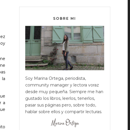
SOBRE MI
vez
hoy
 me
sme
bas
Soy Marina Ortega, periodista,
 la
community manager y lectora voraz
desde muy pequeña. Siempre me han
que
gustado los libros, leerlos, tenerlos,
r a
pasar sus páginas pero, sobre todo,
que
hablar sobre ellos y compartir lecturas.
ito