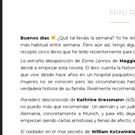
MINI R
Buenos días
¿Qué tal lleváis la semana? Yo he le
más habitual entre semana. Pero aún así, tengo alguno
recopilo cinco libros que he leído recientemente para 
La extraña desaparición
de
Esme Lennox
de
Maggi
decidí a empezar esta novela. El libro cuenta la hist
que vive desde hace años en un hospital psiquiátric
mujeres no se conocen pero las circunstancias har
verdadera historia de su familia. Realmente recomend
Paradero desconocido
de
Kathrine Kressmann
(4/5)
no puedo más que recomendar. Un alemán y un judí
Alemania, concretamente a Munich, y para ello deja
empiezan siendo cartas amistosas y llenas de afecto, dan
El nadador en el mar secreto
de
William Kotzwinkl