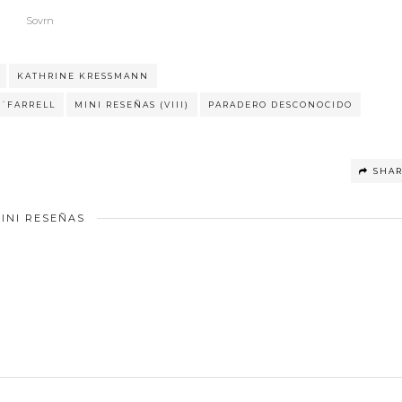
Sovrn
KATHRINE KRESSMANN
´FARRELL
MINI RESEÑAS (VIII)
PARADERO DESCONOCIDO
SHA
INI RESEÑAS