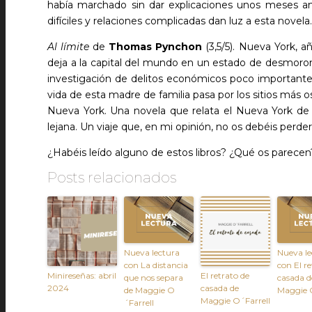
había marchado sin dar explicaciones unos meses a
difíciles y relaciones complicadas dan luz a esta novela.
Al límite
de
Thomas Pynchon
(3,5/5). Nueva York, 
deja a la capital del mundo en un estado de desmor
investigación de delitos económicos poco important
vida de esta madre de familia pasa por los sitios más o
Nueva York. Una novela que relata el Nueva York de
lejana. Un viaje que, en mi opinión, no os debéis perder
¿Habéis leído alguno de estos libros? ¿Qué os parecen
Posts relacionados
Nueva lectura
Nueva le
con La distancia
con El re
Minireseñas: abril
El retrato de
que nos separa
casada d
2024
casada de
de Maggie O
Maggie O
Maggie O´Farrell
´Farrell