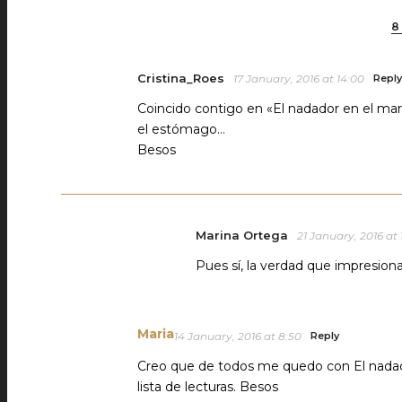
8
Cristina_Roes
17 January, 2016 at 14:00
Reply
Coincido contigo en «El nadador en el mar
el estómago…
Besos
Marina Ortega
21 January, 2016 at 
Pues sí, la verdad que impresio
Maria
14 January, 2016 at 8:50
Reply
Creo que de todos me quedo con El nadad
lista de lecturas. Besos