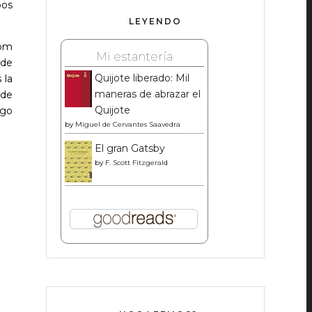
pos
LEYENDO
com
Mi estantería
 de
Quijote liberado: Mil
 la
maneras de abrazar el
 de
Quijote
lgo
by
Miguel de Cervantes Saavedra
El gran Gatsby
by
F. Scott Fitzgerald