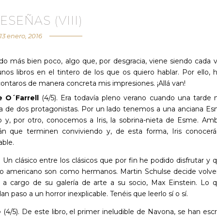
ESEÑAS (VIII)
13 enero, 2016
ído más bien poco, algo que, por desgracia, viene siendo cada 
s libros en el tintero de los que os quiero hablar. Por ello, 
contaros de manera concreta mis impresiones. ¡Allá van!
e O´Farrell
(4/5). Era todavía pleno verano cuando una tarde
oria de dos protagonistas. Por un lado tenemos a una anciana E
o y, por otro, conocemos a Iris, la sobrina-nieta de Esme. Am
án que terminen conviviendo y, de esta forma, Iris conocerá
able.
. Un clásico entre los clásicos que por fin he podido disfrutar y 
o americano son como hermanos. Martin Schulse decide volve
 a cargo de su galería de arte a su socio, Max Einstein. Lo 
 paso a un horror inexplicable. Tenéis que leerlo sí o sí.
e
(4/5). De este libro, el primer ineludible de Navona, se han escr