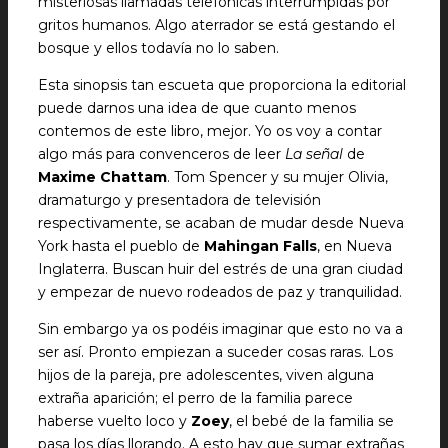
misteriosas llamadas telefónicas interrumpidas por
gritos humanos. Algo aterrador se está gestando el
bosque y ellos todavía no lo saben.
Esta sinopsis tan escueta que proporciona la editorial
puede darnos una idea de que cuanto menos
contemos de este libro, mejor. Yo os voy a contar
algo más para convenceros de leer
La señal
de
Maxime Chattam
. Tom Spencer y su mujer Olivia,
dramaturgo y presentadora de televisión
respectivamente, se acaban de mudar desde Nueva
York hasta el pueblo de
Mahingan Falls
, en Nueva
Inglaterra. Buscan huir del estrés de una gran ciudad
y empezar de nuevo rodeados de paz y tranquilidad.
Sin embargo ya os podéis imaginar que esto no va a
ser así. Pronto empiezan a suceder cosas raras. Los
hijos de la pareja, pre adolescentes, viven alguna
extraña aparición; el perro de la familia parece
haberse vuelto loco y
Zoey
, el bebé de la familia se
pasa los días llorando. A esto hay que sumar extrañas