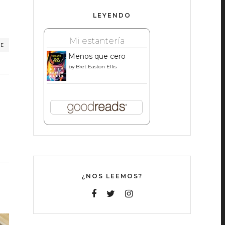
LEYENDO
Mi estantería
RE
Menos que cero
by
Bret Easton Ellis
¿NOS LEEMOS?