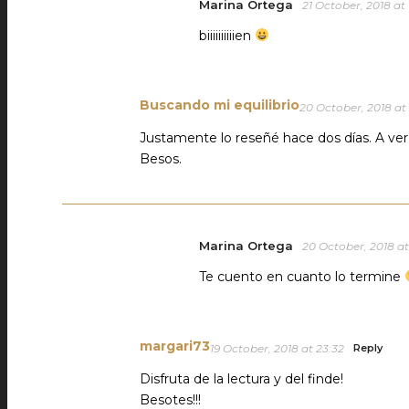
Marina Ortega
21 October, 2018 at 1
biiiiiiiiiien
Buscando mi equilibrio
20 October, 2018 at 
Justamente lo reseñé hace dos días. A ver 
Besos.
Marina Ortega
20 October, 2018 at 
Te cuento en cuanto lo termine
margari73
19 October, 2018 at 23:32
Reply
Disfruta de la lectura y del finde!
Besotes!!!