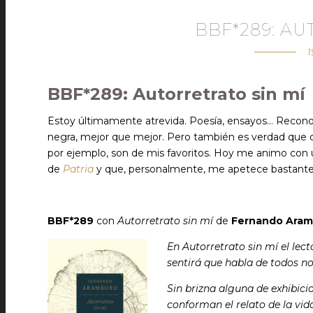
BBF*289: AU
1
BBF*289: Autorretrato sin mí
Estoy últimamente atrevida. Poesía, ensayos… Recono
negra, mejor que mejor. Pero también es verdad que de 
por ejemplo, son de mis favoritos. Hoy me animo con
de
Patria
y que, personalmente, me apetece bastante
BBF*289
con
Autorretrato sin mí
de
Fernando Aram
En Autorretrato sin mí el le
sentirá que habla de todos no
Sin brizna alguna de exhibic
conforman el relato de la vi