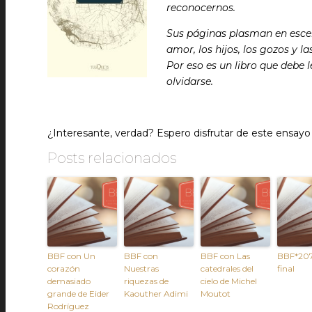
reconocernos.
Sus páginas plasman en escena
amor, los hijos, los gozos y l
Por eso es un libro que debe l
olvidarse.
¿Interesante, verdad? Espero disfrutar de este ensayo
Posts relacionados
BBF con Un
BBF con
BBF con Las
BBF*207:
corazón
Nuestras
catedrales del
final
demasiado
riquezas de
cielo de Michel
grande de Eider
Kaouther Adimi
Moutot
Rodríguez