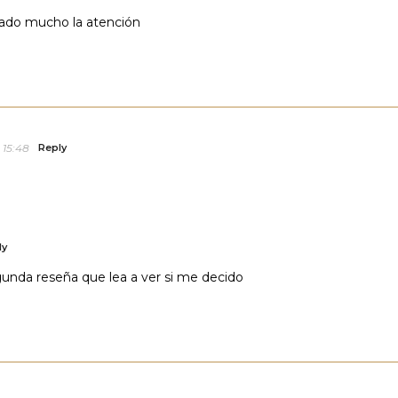
mado mucho la atención
 15:48
Reply
ly
gunda reseña que lea a ver si me decido