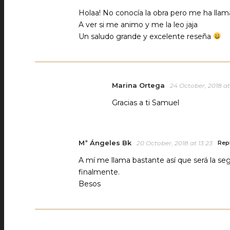
Holaa! No conocía la obra pero me ha lla
A ver si me animo y me la leo jaja
Un saludo grande y excelente reseña
Marina Ortega
24 October, 2018 at
Gracias a ti Samuel
Mª Ángeles Bk
20 October, 2018 at 13:23
Rep
A mí me llama bastante así que será la se
finalmente.
Besos