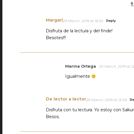
6
Margari
29 March, 2019 at 16:52
Reply
Disfruta de la lectura y del finde!
Besotes!!!
Marina Ortega
30 March, 2019 at 1
Igualmente
De lector a lector
29 March, 2019 at 13:09
Re
Disfruta con tu lectura. Yo estoy con Sakur
Besos.