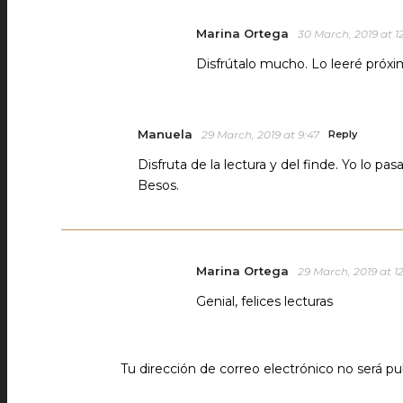
Marina Ortega
30 March, 2019 at 1
Disfrútalo mucho. Lo leeré pró
Manuela
29 March, 2019 at 9:47
Reply
Disfruta de la lectura y del finde. Yo lo pa
Besos.
Marina Ortega
29 March, 2019 at 1
Genial, felices lecturas
Tu dirección de correo electrónico no será pu