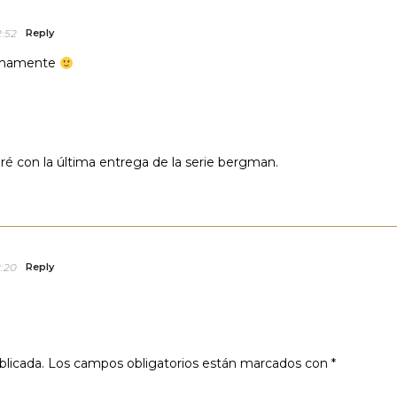
2:52
Reply
ximamente
saré con la última entrega de la serie bergman.
2:20
Reply
blicada.
Los campos obligatorios están marcados con
*