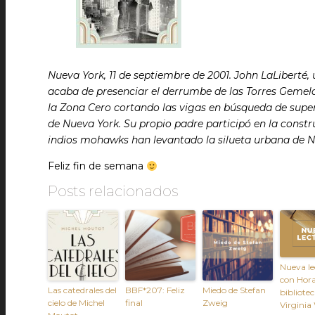
Nueva York, 11 de septiembre de 2001. John LaLiberté
acaba de presenciar el derrumbe de las Torres Gemela
la Zona Cero cortando las vigas en búsqueda de supervi
de Nueva York. Su propio padre participó en la const
indios mohawks han levantado la silueta urbana de Nue
Feliz fin de semana
Posts relacionados
Nueva le
con Hora
Las catedrales del
BBF*207: Feliz
Miedo de Stefan
bibliotec
cielo de Michel
final
Zweig
Virginia