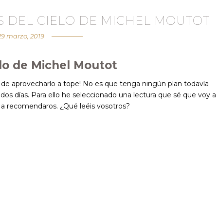
S DEL CIELO DE MICHEL MOUTOT
29 marzo, 2019
elo de Michel Moutot
 de aprovecharlo a tope! No es que tenga ningún plan todavía
 dos días. Para ello he seleccionado una lectura que sé que voy a
o a recomendaros. ¿Qué leéis vosotros?