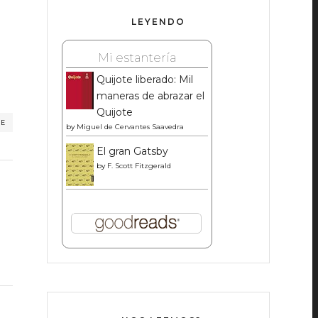
LEYENDO
Mi estantería
Quijote liberado: Mil
maneras de abrazar el
Quijote
RE
by
Miguel de Cervantes Saavedra
El gran Gatsby
by
F. Scott Fitzgerald