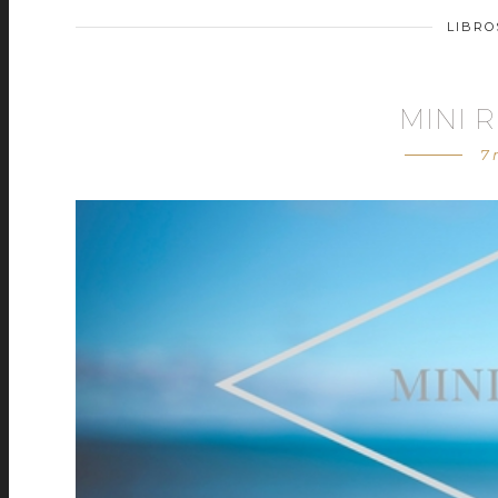
LIBR
MINI R
7 