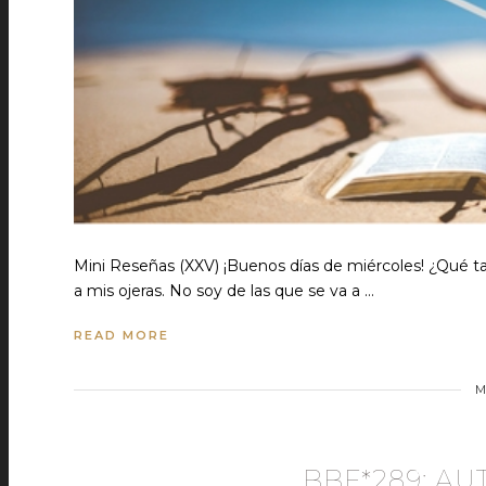
Mini Reseñas (XXV) ¡Buenos días de miércoles! ¿Qué ta
a mis ojeras. No soy de las que se va a …
READ MORE
M
BBF*289: AU