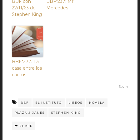
BBF con
BBF*237: Mr
22/11/63 de
Mercedes
Stephen King
BBF*277: La
casa entre los
cactus
Sovrn
BBF
EL INSTITUTO
LIBROS
NOVELA
PLAZA & JANES
STEPHEN KING
SHARE