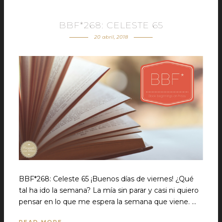
BBF*268: CELESTE 65
20 abril, 2018
BBF*268: Celeste 65 ¡Buenos días de viernes! ¿Qué
tal ha ido la semana? La mía sin parar y casi ni quiero
pensar en lo que me espera la semana que viene. …
READ MORE