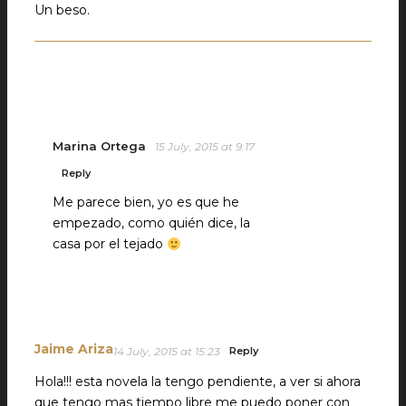
Un beso.
Marina Ortega
15 July, 2015 at 9:17
Reply
Me parece bien, yo es que he
empezado, como quién dice, la
casa por el tejado
Jaime Ariza
14 July, 2015 at 15:23
Reply
Hola!!! esta novela la tengo pendiente, a ver si ahora
que tengo mas tiempo libre me puedo poner con