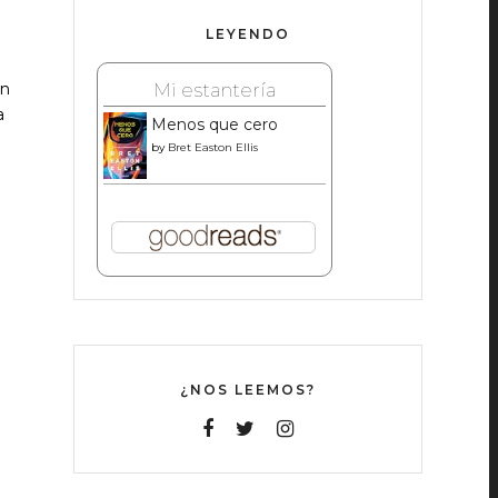
LEYENDO
Mi estantería
en
a
Menos que cero
by
Bret Easton Ellis
¿NOS LEEMOS?