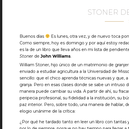
STONER D
Buenos días
Es lunes, otra vez, y de nuevo toca po
Como siempre, hoy es domingo y por aquí estoy redac
es la de un libro que lleva años en mi lista de pendient
Stoner
de
John Williams
.
William Stoner, hijo único de un matrimonio de granjer
enviado a estudiar agricultura a la Universidad de Misso
sencillo: que el chico aprenda técnicas nuevas y que, a 
granja. Pero en esas clases donde se sabe un intruso de
manera puede cambiar su vida. A partir de ahí, su fraca
peripecia profesional, su fidelidad a la institución, s
paz interior. Pero, sobre todo, una manera de hablar, 
elogio unánime de la crítica:
¿Por qué he tardado tanto en leer un libro con tantas
por lo de siempre, porque no hay tiempo para llegar a 