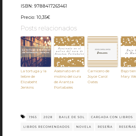
ISBN: 9788417263461
Precio: 10,35€
Posts relacionados
La tortuga y la
Asesinato en el
Carnicero de
Bajo tier
liebre de
molino del cura
Joyce Carol
Mary W
Elizabeht
de Arantza
Oates
Jenkins
Portabales
1965
2028
BAILE DE SOL
CARGADA CON LIBROS
LIBROS RECOMENDADOS
NOVELA
RESEÑA
RESEÑAS