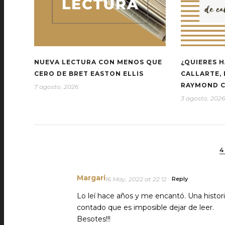
NUEVA LECTURA CON MENOS QUE
¿QUIERES H
CERO DE BRET EASTON ELLIS
CALLARTE,
RAYMOND 
7 agosto, 2026
3 agosto, 2026
4
Margari
16 May, 2022 at 22:12
Reply
Lo leí hace años y me encantó. Una histori
contado que es imposible dejar de leer.
Besotes!!!