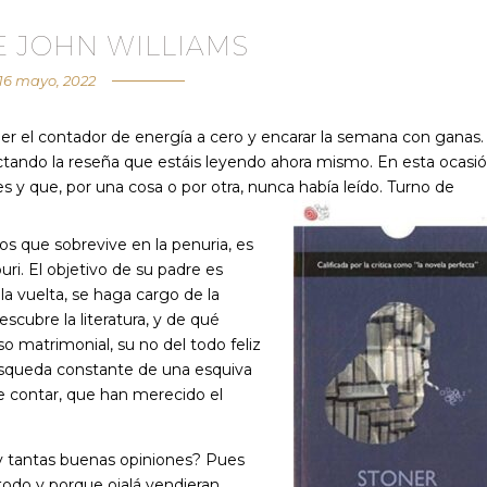
E JOHN WILLIAMS
16 mayo, 2022
ner el contador de energía a cero y encarar la semana con ganas.
tando la reseña que estáis leyendo ahora mismo. En esta ocasi
es y que, por una cosa o por otra, nunca había leído. Turno de
os que sobrevive en la penuria, es
uri. El objetivo de su padre es
la vuelta, se haga cargo de la
scubre la literatura, y de qué
so matrimonial, su no del todo feliz
u búsqueda constante de una esquiva
de contar, que han merecido el
 y tantas buenas opiniones? Pues
todo y porque ojalá vendieran