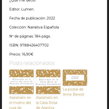
¿Qué me decís?
Editor: Lumen
Fecha de publicación: 2022
Colección: Narrativa Española
Nº de páginas: 184 págs.
ISBN: 9788426407702
Precio: 16,90€
Posts relacionados
La postal de
Anne Berest
Asesinato en
Asesinato en
el molino del
la Casa Rosa
cura de
de Arantza