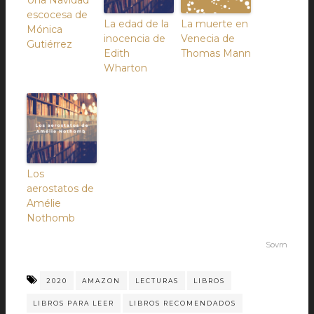
Una Navidad
escocesa de
La edad de la
La muerte en
Mónica
inocencia de
Venecia de
Gutiérrez
Edith
Thomas Mann
Wharton
Los
aerostatos de
Amélie
Nothomb
Sovrn
2020
AMAZON
LECTURAS
LIBROS
LIBROS PARA LEER
LIBROS RECOMENDADOS