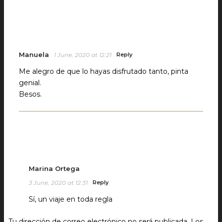
Manuela
1 June, 2020 at 12:21
Reply
Me alegro de que lo hayas disfrutado tanto, pinta
genial.
Besos.
Marina Ortega
3 June, 2020 at 12:31
Reply
Sí, un viaje en toda regla
Tu dirección de correo electrónico no será publicada.
Los