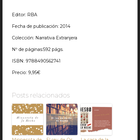
Editor: RBA
Fecha de publicación: 2014
Colección: Narrativa Extranjera
Nº de páginas:592 págs.
ISBN:
9788490562741
Precio: 9,95€
Posts relacionados
Minnesota de
El rey de Os
La casa de la