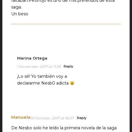
faltaban.Petirrojo es uno de mis preferidos de esta
saga.
Un beso
Marina Ortega
1 November, 2017 at 11:39
Reply
¡Lo sé! Yo también voy a
declararme Nesb0 adicta
Manuela
30 October, 2017 at 16:07
Reply
De Nesbo solo he leído la primera novela de la saga