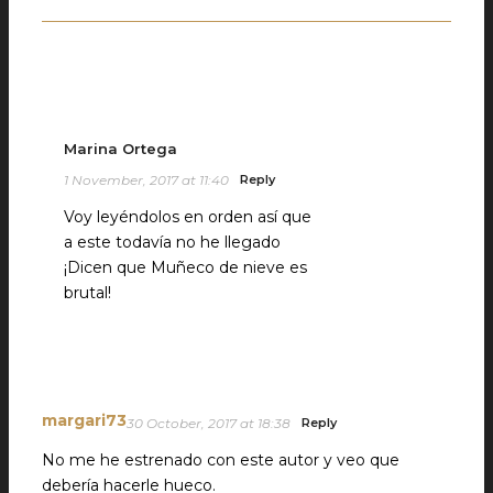
Marina Ortega
1 November, 2017 at 11:40
Reply
Voy leyéndolos en orden así que
a este todavía no he llegado
¡Dicen que Muñeco de nieve es
brutal!
margari73
30 October, 2017 at 18:38
Reply
No me he estrenado con este autor y veo que
debería hacerle hueco.