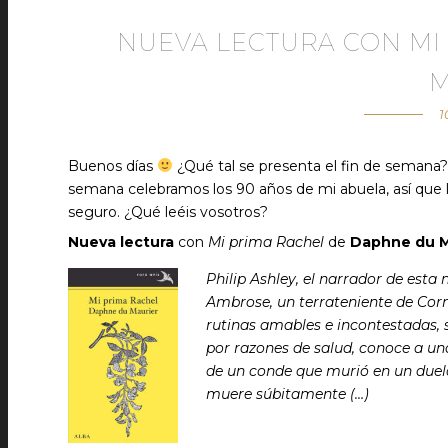
NUEVA LECTURA CON MI
M
1
Buenos días
¿Qué tal se presenta el fin de semana?
semana celebramos los 90 años de mi abuela, así que l
seguro. ¿Qué leéis vosotros?
Nueva lectura
con
Mi prima Rachel
de
Daphne du M
Philip Ashley, el narrador de esta
Ambrose, un terrateniente de Corn
rutinas amables e incontestadas, s
por razones de salud, conoce a un
de un conde que murió en un duelo
muere súbitamente (…)