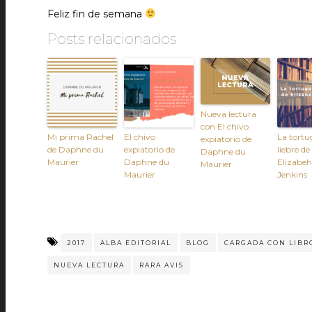
Feliz fin de semana
Posts relacionados
Nueva lectura
con El chivo
Mi prima Rachel
El chivo
La tortu
expiatorio de
de Daphne du
expiatorio de
liebre de
Daphne du
Maurier
Daphne du
Elizabeh
Maurier
Maurier
Jenkins
2017
ALBA EDITORIAL
BLOG
CARGADA CON LIBR
NUEVA LECTURA
RARA AVIS