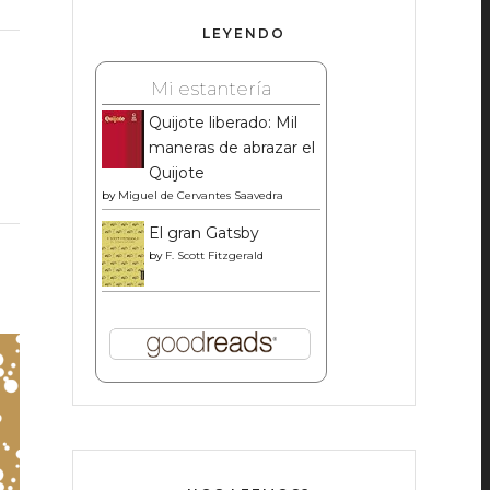
LEYENDO
Mi estantería
Quijote liberado: Mil
maneras de abrazar el
Quijote
by
Miguel de Cervantes Saavedra
El gran Gatsby
by
F. Scott Fitzgerald