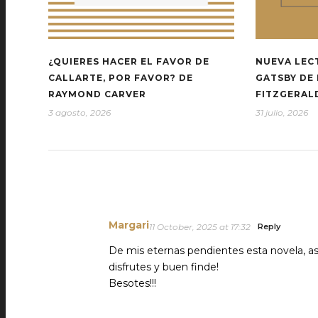
¿QUIERES HACER EL FAVOR DE
NUEVA LEC
CALLARTE, POR FAVOR? DE
GATSBY DE 
RAYMOND CARVER
FITZGERAL
3 agosto, 2026
31 julio, 2026
Margari
11 October, 2025 at 17:32
Reply
De mis eternas pendientes esta novela, as
disfrutes y buen finde!
Besotes!!!