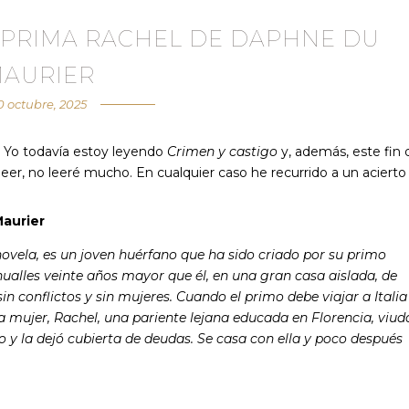
 PRIMA RACHEL DE DAPHNE DU
AURIER
0 octubre, 2025
 Yo todavía estoy leyendo
Crimen y castigo
y, además, este fin 
eer, no leeré mucho. En cualquier caso he recurrido a un acierto
aurier
 novela, es un joven huérfano que ha sido criado por su primo
ualles veinte años mayor que él, en una gran casa aislada, de
in conflictos y sin mujeres. Cuando el primo debe viajar a Italia
a mujer, Rachel, una pariente lejana educada en Florencia, viud
 y la dejó cubierta de deudas. Se casa con ella y poco después