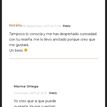
Natàlia
28 September, 2017 at 11:49
Reply
Tampoco lo conocía y me has despertado curiosidad
con tu reseña. me lo llevo anotado porque creo que
me gustará.
Un beso
Marina Ortega
3 October, 2017 at 10:01
Reply
Yo creo que sí que puede
gustarte ¡Ya me cuentas!