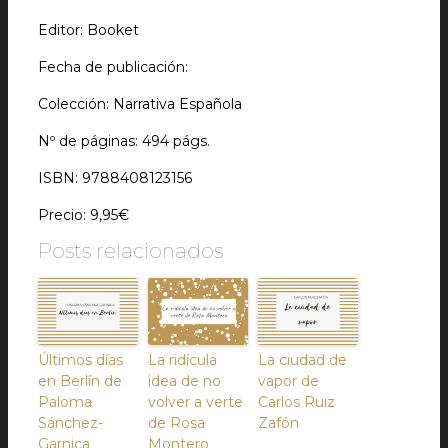
Editor: Booket
Fecha de publicación:
Colección: Narrativa Española
Nº de páginas: 494 págs.
ISBN:
9788408123156
Precio: 9,95€
Posts relacionados
Últimos días
La ridícula
La ciudad de
en Berlín de
idea de no
vapor de
Paloma
volver a verte
Carlos Ruiz
Sánchez-
de Rosa
Zafón
Garnica
Montero