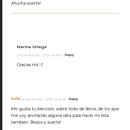
¡Mucha suerte!
Marina Ortega
29 December, 2014 at 8:51
Reply
Gracias mil…!!
xula
26 December, 2014 at 9:28
Reply
Me gusta tu eleccion, sobre todo de libros, de los que
me voy anotando alguna idea para hacer mi lista
tambien. Besos y suerte!