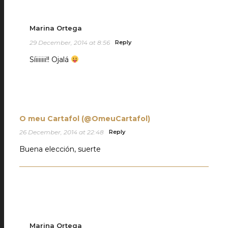
Marina Ortega
29 December, 2014 at 8:56
Reply
Síiiiiiii!! Ojalá
O meu Cartafol (@OmeuCartafol)
26 December, 2014 at 22:48
Reply
Buena elección, suerte
Marina Ortega