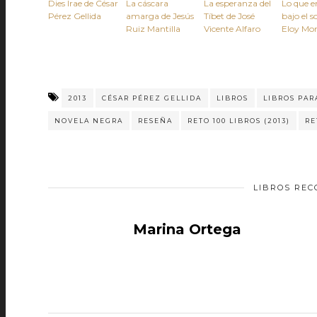
Dies Irae de César
La cáscara
La esperanza del
Lo que e
Pérez Gellida
amarga de Jesús
Tíbet de José
bajo el s
Ruiz Mantilla
Vicente Alfaro
Eloy Mo
2013
CÉSAR PÉREZ GELLIDA
LIBROS
LIBROS PAR
NOVELA NEGRA
RESEÑA
RETO 100 LIBROS (2013)
RE
LIBROS RE
Marina Ortega