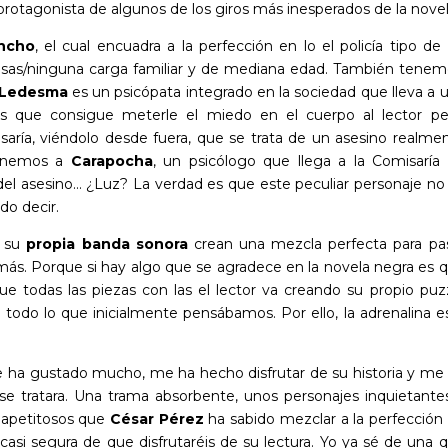
protagonista de algunos de los giros más inesperados de la novel
ncho
, el cual encuadra a la perfección en lo el policía tipo de 
casas/ninguna carga familiar y de mediana edad. También tenem
 Ledesma
es un psicópata integrado en la sociedad que lleva a 
es que consigue meterle el miedo en el cuerpo al lector pe
ría, viéndolo desde fuera, que se trata de un asesino realme
 tenemos a
Carapocha
, un psicólogo que llega a la Comisaría
o del asesino… ¿Luz? La verdad es que este peculiar personaje no
do decir.
n su
propia banda sonora
crean una mezcla perfecta para pa
más. Porque si hay algo que se agradece en la novela negra es 
 que todas las piezas con las el lector va creando su propio puz
todo lo que inicialmente pensábamos. Por ello, la adrenalina e
 ha gustado mucho, me ha hecho disfrutar de su historia y me
 tratara. Una trama absorbente, unos personajes inquietante
 apetitosos que
César Pérez
ha sabido mezclar a la perfección
 casi segura de que disfrutaréis de su lectura. Yo ya sé de una 