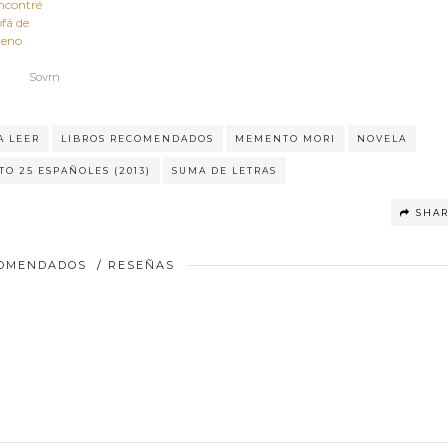
ncontré
ofá de
reno
Sovrn
A LEER
LIBROS RECOMENDADOS
MEMENTO MORI
NOVELA
TO 25 ESPAÑOLES (2013)
SUMA DE LETRAS
SHA
COMENDADOS
/
RESEÑAS