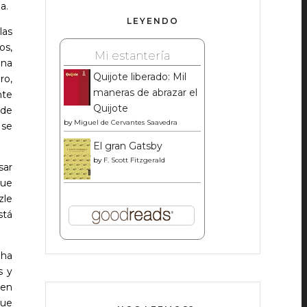
a.
LEYENDO
las
os,
Mi estantería
una
Quijote liberado: Mil
ro,
maneras de abrazar el
nte
Quijote
 de
by
Miguel de Cervantes Saavedra
 se
El gran Gatsby
by
F. Scott Fitzgerald
sar
que
zle
stá
 ha
s y
 en
que