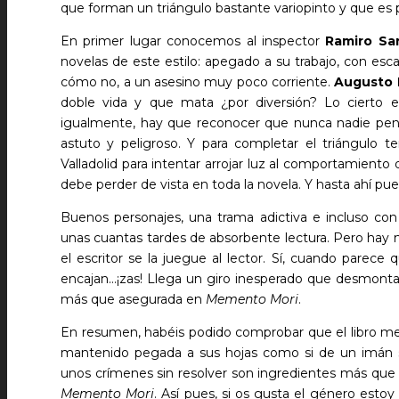
que forman un triángulo bastante variopinto y que es 
En primer lugar conocemos al inspector
Ramiro Sa
novelas de este estilo: apegado a su trabajo, con es
cómo no, a un asesino muy poco corriente.
Augusto
doble vida y que mata ¿por diversión? Lo cierto 
igualmente, hay que reconocer que nunca nadie pensa
astuto y peligroso. Y para completar el triángulo
Valladolid para intentar arrojar luz al comportamient
debe perder de vista en toda la novela. Y hasta ahí pue
Buenos personajes, una trama adictiva e incluso co
unas cuantas tardes de absorbente lectura. Pero hay 
el escritor se la juegue al lector. Sí, cuando parece
encajan…¡zas! Llega un giro inesperado que desmonta 
más que asegurada en
Memento Mori
.
En resumen, habéis podido comprobar que el libro me
mantenido pegada a sus hojas como si de un imán se
unos crímenes sin resolver son ingredientes más que
Memento Mori
. Así pues, si os gusta el género estoy