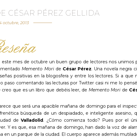
E CÉSAR PÉREZ GELLIDA
4 octubre, 2013
e este mes de octubre un buen grupo de lectores nos unimos 
 comentado
Memento Mori
de
César Pérez
. Una novela negra c
ñas positivas en la blogosfera y entre los lectores. Si a que
 paso comentando las lecturas por Twitter casi ni me lo pensé
creo que es un libro que debéis leer, de
Memento Mori
de
Cé
rece que será una apacible mañana de domingo para el inspec
frenética búsqueda de un despiadado, e inteligente asesino, 
 ciudad de
Valladolid
. ¿Cómo comienza todo? Pues por el ún
dáver. Y es que, esa mañana de domingo, han dado la voz de ala
na en un parque de la ciudad. El cuerpo aparece además mutilad