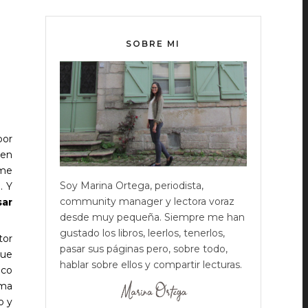
SOBRE MI
por
ien
 me
Soy Marina Ortega, periodista,
. Y
community manager y lectora voraz
sar
desde muy pequeña. Siempre me han
gustado los libros, leerlos, tenerlos,
tor
pasar sus páginas pero, sobre todo,
que
hablar sobre ellos y compartir lecturas.
ico
rma
o y