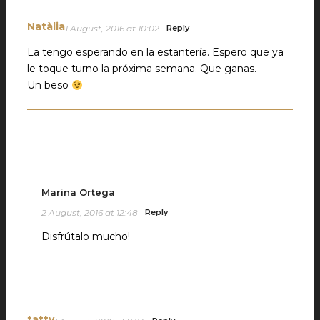
Natàlia
1 August, 2016 at 10:02
Reply
La tengo esperando en la estantería. Espero que ya
le toque turno la próxima semana. Que ganas.
Un beso
Marina Ortega
2 August, 2016 at 12:48
Reply
Disfrútalo mucho!
tatty