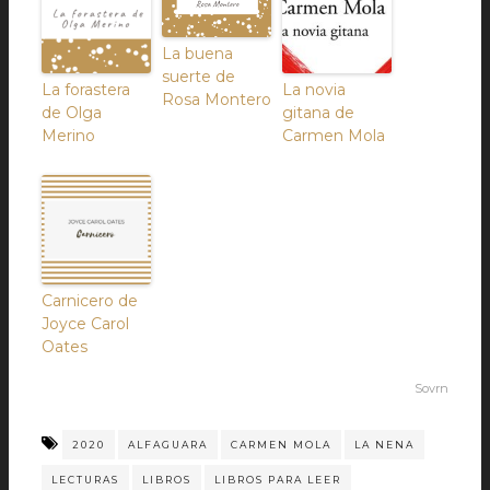
La buena
suerte de
La forastera
La novia
Rosa Montero
de Olga
gitana de
Merino
Carmen Mola
Carnicero de
Joyce Carol
Oates
Sovrn
2020
ALFAGUARA
CARMEN MOLA
LA NENA
LECTURAS
LIBROS
LIBROS PARA LEER