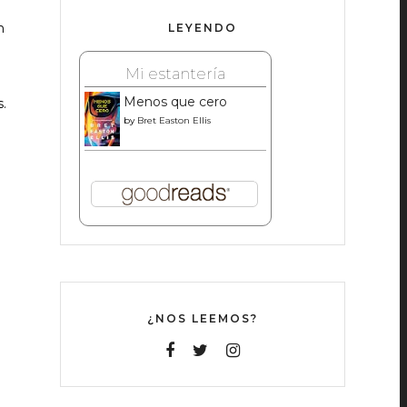
n
LEYENDO
Mi estantería
Menos que cero
.
by
Bret Easton Ellis
¿NOS LEEMOS?