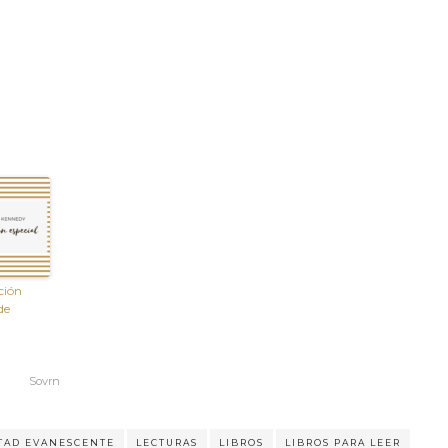
ción
de
Sovrn
ITAD EVANESCENTE
LECTURAS
LIBROS
LIBROS PARA LEER