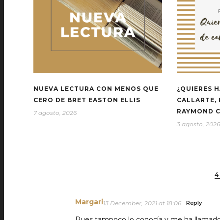
NUEVA LECTURA CON MENOS QUE
¿QUIERES H
CERO DE BRET EASTON ELLIS
CALLARTE,
RAYMOND 
7 agosto, 2026
3 agosto, 2026
4
Margari
13 December, 2021 at 18:06
Reply
Pues tampoco lo conocía y me ha llamado