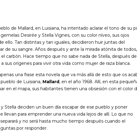
lo de Mallard, en Luisiana, ha intentado aclarar el tono de su pi
gemelas Desirée y Stella Vignes, con su color níveo, sus ojos
ello. Tan distintas y tan iguales, decidieron huir juntas del
 de su sangre. Años después y ante la mirada atónita de todos,
l carbón. Hace tiempo que no sabe nada de Stella, después de
a sus orígenes para vivir otra vida como mujer de raza blanca.
 apenas una frase esta novela que va más allá de esto que os aca
 pueblo de Luisiana,
Mallard
, en el año 1968. Allí, en esta pequeñ
uar en el mapa, sus habitantes tienen una obsesión con el color 
e y Stella deciden un buen día escapar de ese pueblo y poner
 llevan para emprender una nueva vida lejos de allí. Lo que no
as separará y no será hasta mucho tiempo después cuando el
reguntas por responder.