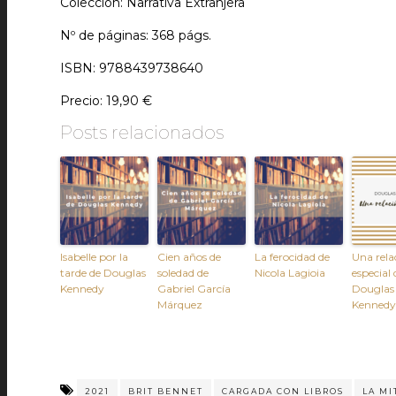
Colección: Narrativa Extranjera
Nº de páginas: 368 págs.
ISBN: 9788439738640
Precio: 19,90 €
Posts relacionados
Isabelle por la
Cien años de
La ferocidad de
Una rela
tarde de Douglas
soledad de
Nicola Lagioia
especial 
Kennedy
Gabriel García
Douglas
Márquez
Kennedy
2021
BRIT BENNET
CARGADA CON LIBROS
LA M