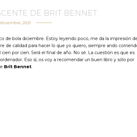
SCENTE DE BRIT BENNET
 diciembre, 2021
co de bola diciembre. Estoy leyendo poco, me da la impresión d
e de calidad para hacer lo que yo quiero, siempre ando corriend
 cien por cien. Será el final de año. No sé. La cuestión es que es
 ordenador. Eso sí, os voy a recomendar un buen libro y sólo por
e
Brit Bennet
.