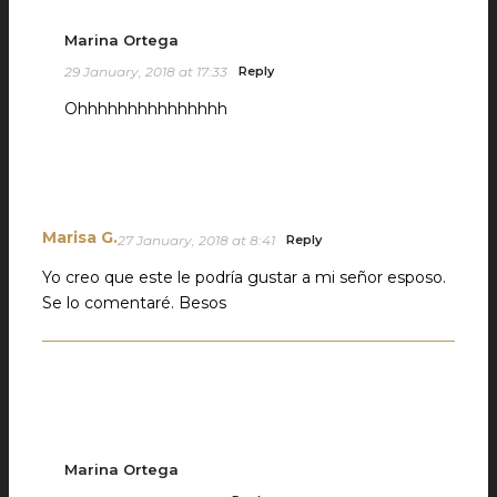
Marina Ortega
29 January, 2018 at 17:33
Reply
Ohhhhhhhhhhhhhhh
Marisa G.
27 January, 2018 at 8:41
Reply
Yo creo que este le podría gustar a mi señor esposo.
Se lo comentaré. Besos
Marina Ortega