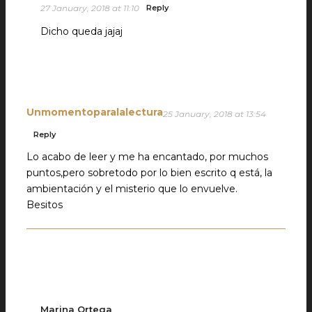
27 January, 2018 at 11:10
Reply
Dicho queda jajaj
Unmomentoparalalectura
25 January, 2018 at 13:54
Reply
Lo acabo de leer y me ha encantado, por muchos
puntos,pero sobretodo por lo bien escrito q está, la
ambientación y el misterio que lo envuelve.
Besitos
Marina Ortega