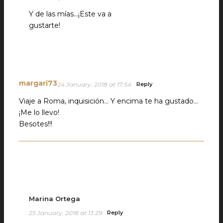
Y de las mías…¡Este va a
gustarte!
margari73
24 January, 2018 at 17:54
Reply
Viaje a Roma, inquisición… Y encima te ha gustado…
¡Me lo llevo!
Besotes!!!
Marina Ortega
25 January, 2018 at 13:29
Reply