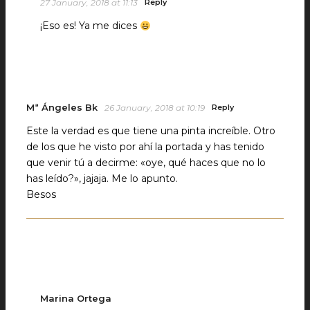
27 January, 2018 at 11:13
Reply
¡Eso es! Ya me dices
Mª Ángeles Bk
26 January, 2018 at 10:19
Reply
Este la verdad es que tiene una pinta increíble. Otro
de los que he visto por ahí la portada y has tenido
que venir tú a decirme: «oye, qué haces que no lo
has leído?», jajaja. Me lo apunto.
Besos
Marina Ortega