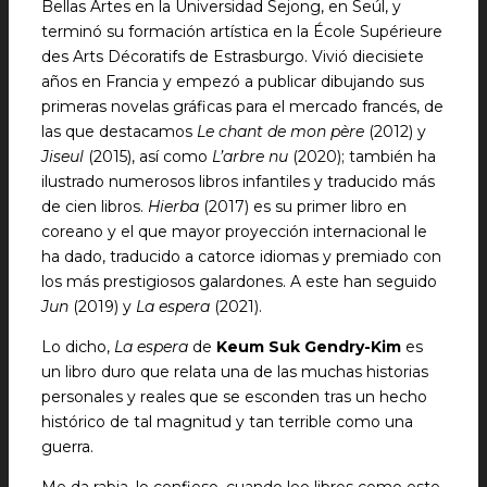
Bellas Artes en la Universidad Sejong, en Seúl, y
terminó su formación artística en la École Supérieure
des Arts Décoratifs de Estrasburgo. Vivió diecisiete
años en Francia y empezó a publicar dibujando sus
primeras novelas gráficas para el mercado francés, de
las que destacamos
Le chant de mon père
(2012) y
Jiseul
(2015), así como
L’arbre nu
(2020); también ha
ilustrado numerosos libros infantiles y traducido más
de cien libros.
Hierba
(2017) es su primer libro en
coreano y el que mayor proyección internacional le
ha dado, traducido a catorce idiomas y premiado con
los más prestigiosos galardones. A este han seguido
Jun
(2019) y
La espera
(2021).
Lo dicho,
La espera
de
Keum Suk Gendry-Kim
es
un libro duro que relata una de las muchas historias
personales y reales que se esconden tras un hecho
histórico de tal magnitud y tan terrible como una
guerra.