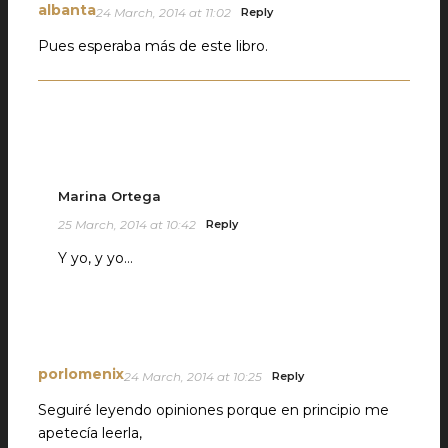
albanta
24 March, 2014 at 11:02
Reply
Pues esperaba más de este libro.
Marina Ortega
25 March, 2014 at 10:42
Reply
Y yo, y yo…
porlomenix
24 March, 2014 at 10:25
Reply
Seguiré leyendo opiniones porque en principio me
apetecía leerla,