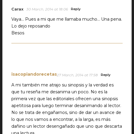
Carax
30 March, 2014 at 18:06
Reply
Vaya… Pues a mi que me llamaba mucho… Una pena.
Lo dejo reposando
Besos
isacopiandorecetas
27 March, 2014 at 17:58
Reply
A mi también me atrajo su sinopsis y la verdad es
que tu reseña me desanima un poco. No es la
primera vez que las editoriales ofrecen una sinopsis
apetitosa para luego terminar desanimando al lector.
No se trata de engañarnos, sino de dar un avance de
lo que nos vamos a encontrar, a la larga, es más
dañino un lector desengañado que uno que descarta
una lectura.