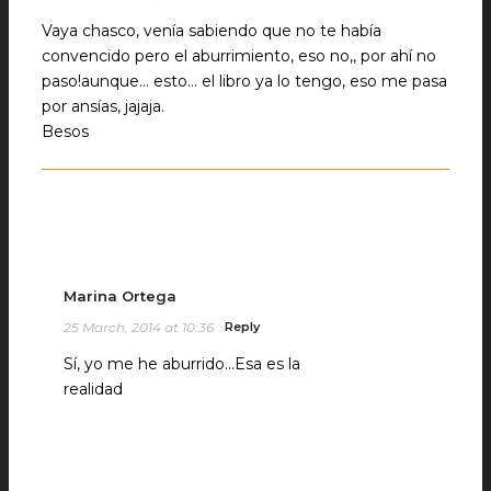
Vaya chasco, venía sabiendo que no te había
convencido pero el aburrimiento, eso no,, por ahí no
paso!aunque… esto… el libro ya lo tengo, eso me pasa
por ansías, jajaja.
Besos
Marina Ortega
25 March, 2014 at 10:36
Reply
Sí, yo me he aburrido…Esa es la
realidad