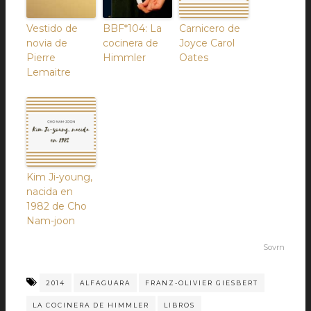
Vestido de
BBF*104: La
Carnicero de
novia de
cocinera de
Joyce Carol
Pierre
Himmler
Oates
Lemaitre
Kim Ji-young,
nacida en
1982 de Cho
Nam-joon
Sovrn
2014
ALFAGUARA
FRANZ-OLIVIER GIESBERT
LA COCINERA DE HIMMLER
LIBROS