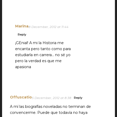
Marina
8 December, 2012 at 11:44
Reply
¡GEnial! A mi la Historia me
encanta pero tanto como para
estudiarla en carrera… no sé yo
pero la verdad es que me
apasiona
Offuscatio
5 December, 2012 at 8:38
Reply
A mí las biografías noveladas no terminan de
convencerme. Puede que todavía no haya