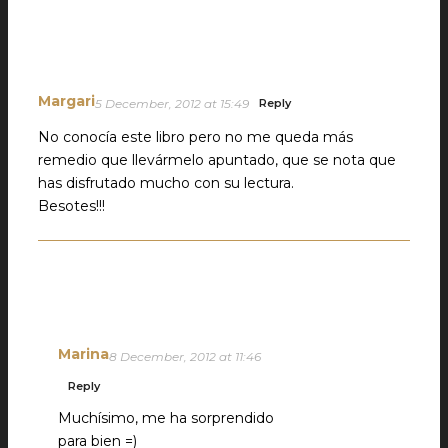
Margari
5 December, 2012 at 15:49
Reply
No conocía este libro pero no me queda más
remedio que llevármelo apuntado, que se nota que
has disfrutado mucho con su lectura.
Besotes!!!
Marina
8 December, 2012 at 11:46
Reply
Muchísimo, me ha sorprendido
para bien =)