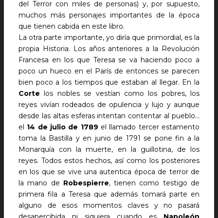
del Terror con miles de personas) y, por supuesto,
muchos más personajes importantes de la época
que tienen cabida en este libro.
La otra parte importante, yo diría que primordial, es la
propia Historia. Los años anteriores a la Revolución
Francesa en los que Teresa se va haciendo poco a
poco un hueco en el París de entonces se parecen
bien poco a los tiempos que estaban al llegar. En la
Corte
los nobles se vestían como los pobres, los
reyes vivían rodeados de opulencia y lujo y aunque
desde las altas esferas intentan contentar al pueblo…
el
14 de julio de 1789
el llamado tercer estamento
toma la Bastilla y en junio de 1791 se pone fin a la
Monarquía con la muerte, en la guillotina, de los
reyes. Todos estos hechos, así como los posteriores
en los que se vive una autentica época de terror de
la mano de
Robespierre
, tienen como testigo de
primera fila a Teresa que además tomará parte en
alguno de esos momentos claves y no pasará
desapercibida ni siquiera cuando es
Napoleón