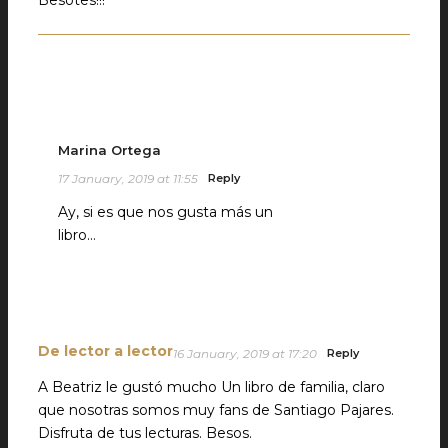
Besotes!!!
Marina Ortega
17 January, 2019 at 11:55
Reply
Ay, si es que nos gusta más un
libro…
De lector a lector
16 January, 2019 at 17:20
Reply
A Beatriz le gustó mucho Un libro de familia, claro
que nosotras somos muy fans de Santiago Pajares.
Disfruta de tus lecturas. Besos.