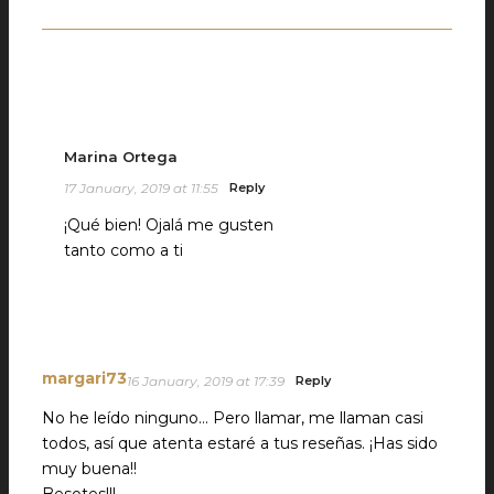
Marina Ortega
17 January, 2019 at 11:55
Reply
¡Qué bien! Ojalá me gusten
tanto como a ti
margari73
16 January, 2019 at 17:39
Reply
No he leído ninguno… Pero llamar, me llaman casi
todos, así que atenta estaré a tus reseñas. ¡Has sido
muy buena!!