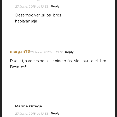
27 June, 2018 at 10:35
Reply
Desempolvar…si los libros
hablarán jaja
margari73
25 June, 2018 at 18:17
Reply
Pues sí, a veces no se le pide más. Me apunto el libro.
Besotes!!!
Marina Ortega
27 June, 2018 at 10:35
Reply