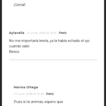
¡Genial!
Aylavella
25 June, 2018 at 16:25
Reply
No me importaría leerla, ya la había echado el ojo
cuando salió.
Besos
Marina Ortega
27 June, 2018 at 10:35
Reply
Pues si te animas, espero que