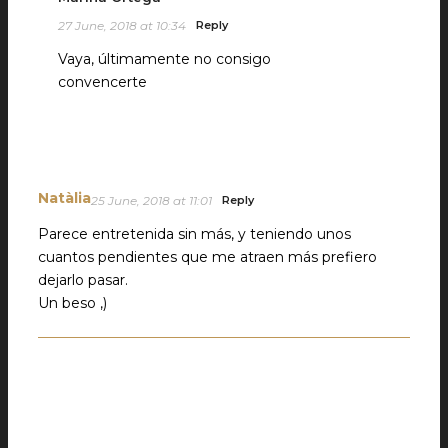
27 June, 2018 at 10:34
Reply
Vaya, últimamente no consigo
convencerte
Natàlia
25 June, 2018 at 11:01
Reply
Parece entretenida sin más, y teniendo unos
cuantos pendientes que me atraen más prefiero
dejarlo pasar.
Un beso ,)