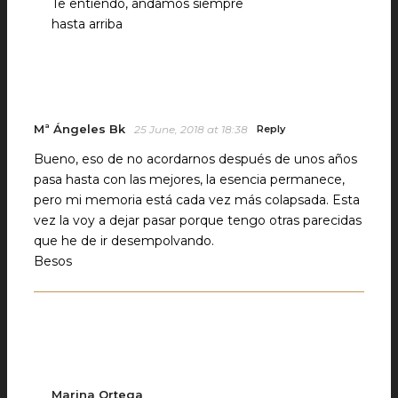
Te entiendo, andamos siempre
hasta arriba
Mª Ángeles Bk
25 June, 2018 at 18:38
Reply
Bueno, eso de no acordarnos después de unos años
pasa hasta con las mejores, la esencia permanece,
pero mi memoria está cada vez más colapsada. Esta
vez la voy a dejar pasar porque tengo otras parecidas
que he de ir desempolvando.
Besos
Marina Ortega