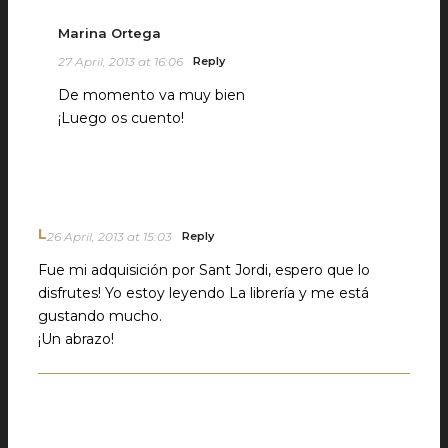
Marina Ortega
27 April, 2013 at 16:06
Reply
De momento va muy bien
¡Luego os cuento!
L
26 April, 2013 at 15:03
Reply
Fue mi adquisición por Sant Jordi, espero que lo
disfrutes! Yo estoy leyendo La librería y me está
gustando mucho.
¡Un abrazo!