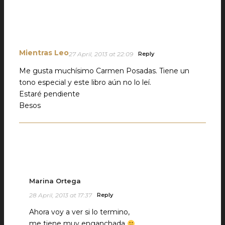
Mientras Leo
27 April, 2013 at 22:09
Reply
Me gusta muchísimo Carmen Posadas. Tiene un
tono especial y este libro aún no lo leí.
Estaré pendiente
Besos
Marina Ortega
28 April, 2013 at 17:37
Reply
Ahora voy a ver si lo termino,
me tiene muy enganchada