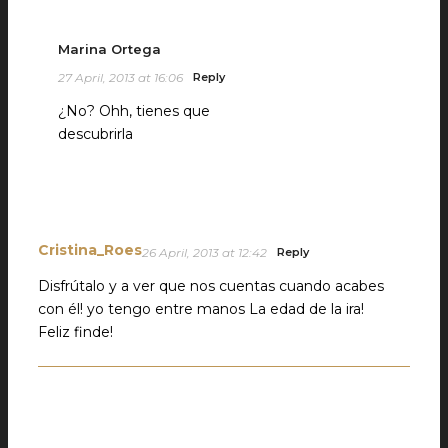
Marina Ortega
27 April, 2013 at 16:06
Reply
¿No? Ohh, tienes que
descubrirla
Cristina_Roes
26 April, 2013 at 12:42
Reply
Disfrútalo y a ver que nos cuentas cuando acabes
con él! yo tengo entre manos La edad de la ira!
Feliz finde!