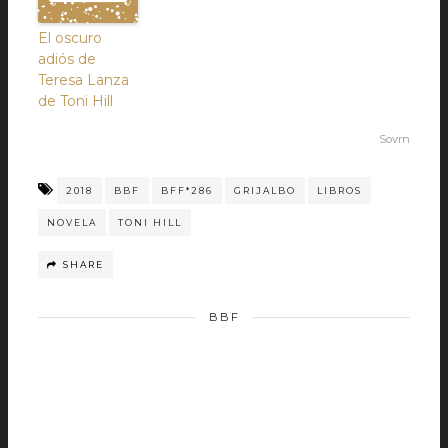
El oscuro
adiós de
Teresa Lanza
de Toni Hill
Sovrn
2018
BBF
BFF*286
GRIJALBO
LIBROS
NOVELA
TONI HILL
SHARE
BBF