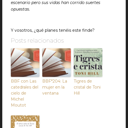
escenario pero sus vidas han corrido suertes
opuestas.
Y vosotros, ¿qué planes tenéis este finde?
Posts relacionados
BBF con Las
BBF*204: La
Tigres de
catedrales del
mujer en la
cristal de Toni
cielo de
ventana
Hill
Michel
Moutot