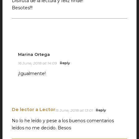
Disfruta de la lectura y feliz finde!
Besotes!!!
Marina Ortega
16 June, 2018 at 14:09
Reply
¡Igualmente!
De lector a Lector
15 June, 2018 at 13:01
Reply
No lo he leído y pese a los buenos comentarios
leídos no me decido. Besos