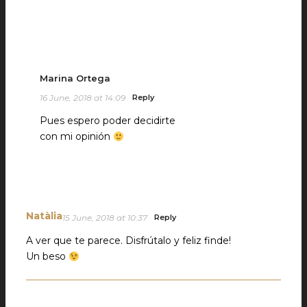
Marina Ortega
16 June, 2018 at 14:09
Reply
Pues espero poder decidirte
con mi opinión
Natàlia
15 June, 2018 at 10:37
Reply
A ver que te parece. Disfrútalo y feliz finde!
Un beso