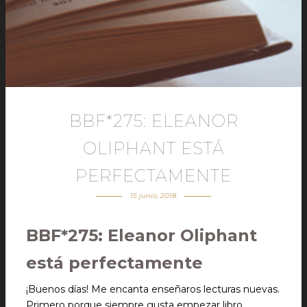
BBF*275: ELEANOR
OLIPHANT ESTÁ
PERFECTAMENTE
15 junio, 2018
BBF*275: Eleanor Oliphant
está perfectamente
¡Buenos días! Me encanta enseñaros lecturas nuevas.
Primero porque siempre gusta empezar libro,