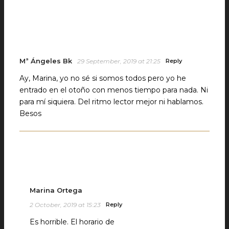
Mª Ángeles Bk
29 September, 2019 at 21:25
Reply
Ay, Marina, yo no sé si somos todos pero yo he
entrado en el otoño con menos tiempo para nada. Ni
para mí siquiera. Del ritmo lector mejor ni hablamos.
Besos
Marina Ortega
2 October, 2019 at 15:23
Reply
Es horrible. El horario de