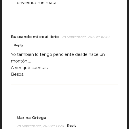
«invierno» me mata
Buscando mi equilibrio
28 September, 2019 at 10:49
Reply
Yo también lo tengo pendiente desde hace un
montón….
A ver qué cuentas.
Besos.
Marina Ortega
28 September, 2019 at 13:24
Reply