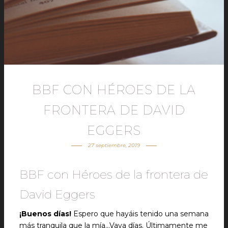
BBF CON HÉROES DE LA
FRONTERA DE DAVID
EGGERS
27 septiembre, 2019
BBF con Héroes de la frontera de
David Eggers
¡Buenos días!
Espero que hayáis tenido una semana
más tranquila que la mía…Vaya días. Últimamente me