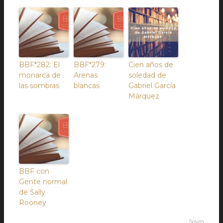
BBF*282: El
BBF*279:
Cien años de
monarca de
Arenas
soledad de
las sombras
blancas
Gabriel García
Márquez
BBF con
Gente normal
de Sally
Rooney
Sovrn