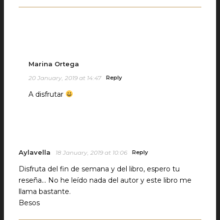
Marina Ortega
20 January, 2019 at 14:47
Reply
A disfrutar
Aylavella
18 January, 2019 at 10:06
Reply
Disfruta del fin de semana y del libro, espero tu
reseña… No he leído nada del autor y este libro me
llama bastante.
Besos