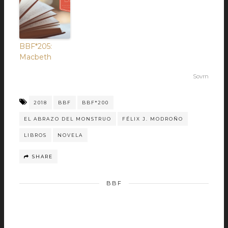
BBF*205:
Macbeth
Sovrn
2018
BBF
BBF*200
EL ABRAZO DEL MONSTRUO
FÉLIX J. MODROÑO
LIBROS
NOVELA
SHARE
BBF