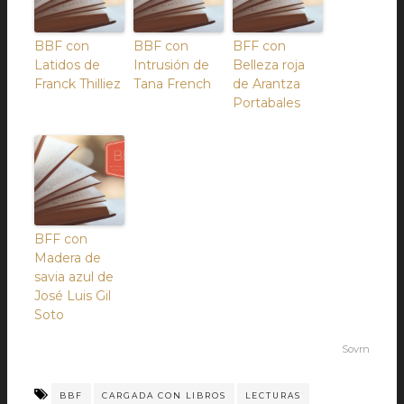
BBF con
BBF con
BFF con
Latidos de
Intrusión de
Belleza roja
Franck Thilliez
Tana French
de Arantza
Portabales
BFF con
Madera de
savia azul de
José Luis Gil
Soto
Sovrn
BBF
CARGADA CON LIBROS
LECTURAS