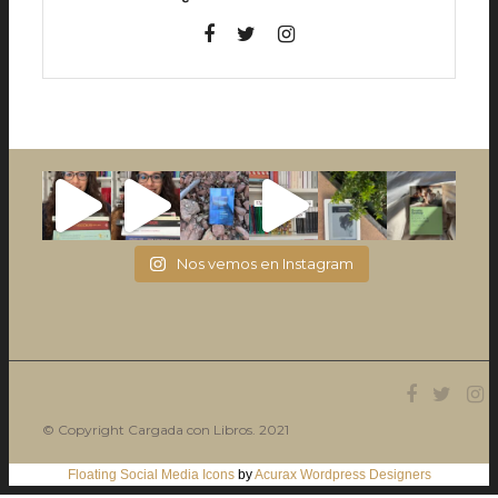
Nos vemos en Instagram
© Copyright Cargada con Libros. 2021
Floating Social Media Icons
by
Acurax Wordpress Designers