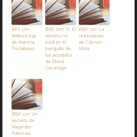
BFF con
BBF con 13. El
BBF con La
Belleza roja
asesino no
red púrpura
de Arantza
está en el
de Carmen
Portabales
banquillo de
Mola
los acusados
de Steve
Cavanagh
BBF con Un
secreto de
Alejandro
Palomas