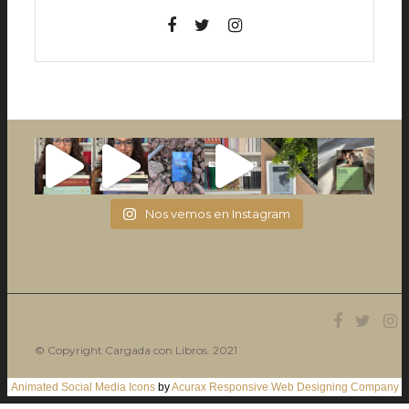
Nos vemos en Instagram
© Copyright Cargada con Libros. 2021
Animated Social Media Icons
by
Acurax Responsive Web Designing Company