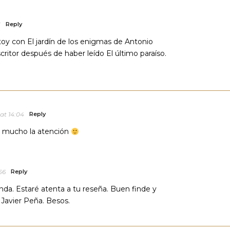
3
Reply
toy con El jardín de los enigmas de Antonio
critor después de haber leído El último paraíso.
at 14:04
Reply
 mucho la atención
56
Reply
nda. Estaré atenta a tu reseña. Buen finde y
 Javier Peña. Besos.