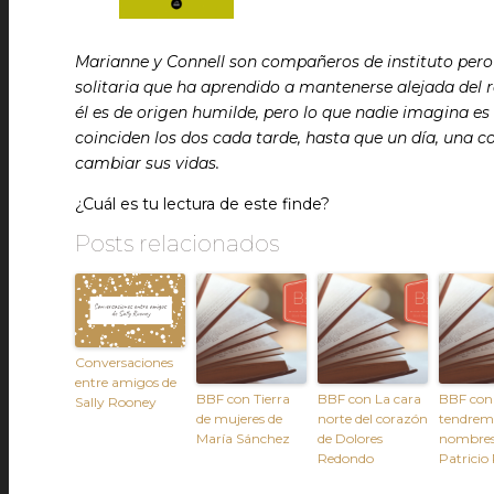
Marianne y Connell son compañeros de instituto pero n
solitaria que ha aprendido a mantenerse alejada del r
él es de origen humilde, pero lo que nadie imagina es
coinciden los dos cada tarde, hasta que un día, una 
cambiar sus vidas.
¿Cuál es tu lectura de este finde?
Posts relacionados
Conversaciones
entre amigos de
BBF con Tierra
BBF con La cara
BBF con
Sally Rooney
de mujeres de
norte del corazón
tendrem
María Sánchez
de Dolores
nombres
Redondo
Patricio