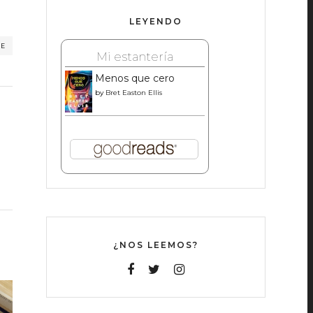
LEYENDO
RE
Mi estantería
Menos que cero
by
Bret Easton Ellis
¿NOS LEEMOS?