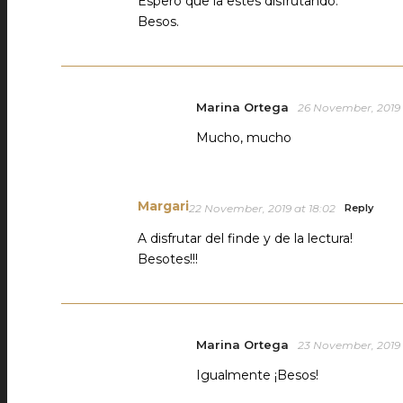
Espero que la estés disfrutando.
Besos.
Marina Ortega
26 November, 2019 
Mucho, mucho
Margari
22 November, 2019 at 18:02
Reply
A disfrutar del finde y de la lectura!
Besotes!!!
Marina Ortega
23 November, 2019 
Igualmente ¡Besos!