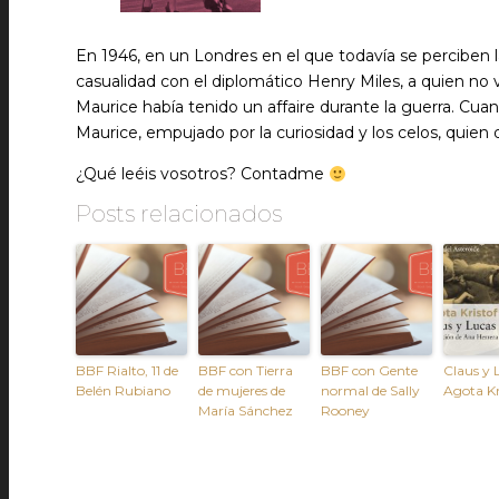
En 1946, en un Londres en el que todavía se perciben l
casualidad con el diplomático Henry Miles, a quien no
Maurice había tenido un affaire durante la guerra. Cuan
Maurice, empujado por la curiosidad y los celos, quien 
¿Qué leéis vosotros? Contadme
Posts relacionados
BBF Rialto, 11 de
BBF con Tierra
BBF con Gente
Claus y 
Belén Rubiano
de mujeres de
normal de Sally
Agota Kr
María Sánchez
Rooney