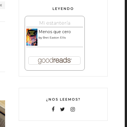
RE
LEYENDO
Mi estantería
Menos que cero
by
Bret Easton Ellis
¿NOS LEEMOS?