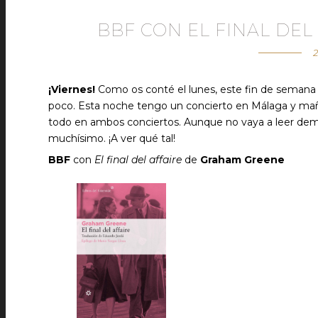
BBF CON EL FINAL DE
2
¡Viernes!
Como os conté el lunes, este fin de semana va
poco. Esta noche tengo un concierto en Málaga y maña
todo en ambos conciertos. Aunque no vaya a leer de
muchísimo. ¡A ver qué tal!
BBF
con
El final del affaire
de
Graham Greene