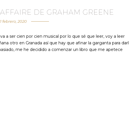
L AFFAIRE DE GRAHAM GREENE
1 febrero, 2020
 a ser cien por cien musical por lo que sé que leer, voy a leer
na otro en Granada así que hay que afinar la garganta para dar
masiado, me he decidido a comenzar un libro que me apetece