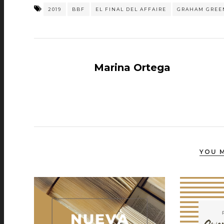
2019
BBF
EL FINAL DEL AFFAIRE
GRAHAM GREE
Marina Ortega
YOU M