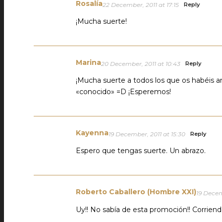
Rosalía
22 December, 2011 at 17:15
Reply
¡Mucha suerte!
Marina
20 December, 2011 at 10:43
Reply
¡Mucha suerte a todos los que os habéis an
«conocido» =D ¡Esperemos!
Kayenna
19 December, 2011 at 15:30
Reply
Espero que tengas suerte. Un abrazo.
Roberto Caballero (Hombre XXI)
19 Decem
Uy!! No sabía de esta promoción!! Corrien