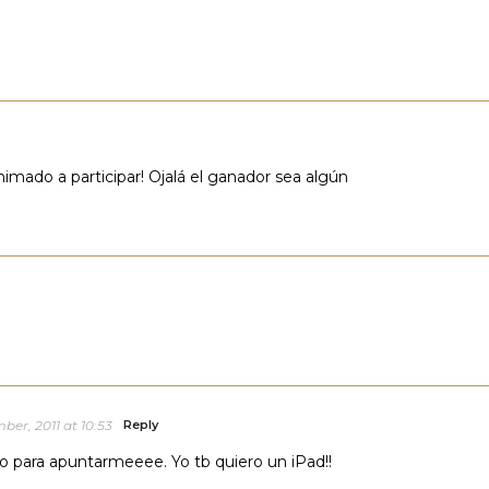
imado a participar! Ojalá el ganador sea algún
ber, 2011 at 10:53
Reply
do para apuntarmeeee. Yo tb quiero un iPad!!