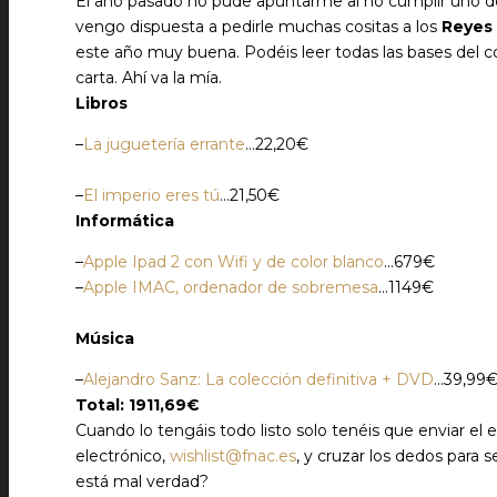
El año pasado no pude apuntarme al no cumplir uno de l
vengo dispuesta a pedirle muchas cositas a los
Reyes
este año muy buena. Podéis leer todas las bases del 
carta. Ahí va la mía.
Libros
–
La juguetería errante
…22,20€
–
El imperio eres tú
…21,50€
Informática
–
Apple Ipad 2 con Wifi y de color blanco
…679€
–
Apple IMAC, ordenador de sobremesa
…1149€
Música
–
Alejandro Sanz: La colección definitiva + DVD
…39,99
Total: 1911,69€
Cuando lo tengáis todo listo solo tenéis que enviar el 
electrónico,
wishlist@fnac.es
, y cruzar los dedos para 
está mal verdad?