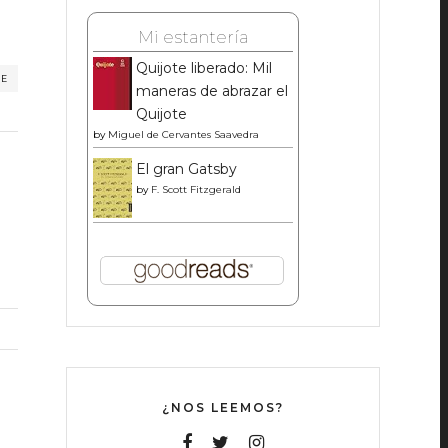
Mi estantería
Quijote liberado: Mil
RE
maneras de abrazar el
Quijote
by
Miguel de Cervantes Saavedra
El gran Gatsby
by
F. Scott Fitzgerald
¿NOS LEEMOS?