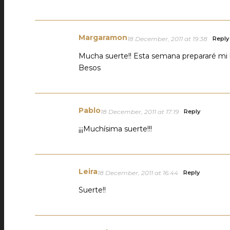
Margaramon
18 December, 2011 at 19:38
Reply
Mucha suerte!! Esta semana prepararé mi l
Besos
Pablo
18 December, 2011 at 17:19
Reply
¡¡¡Muchísima suerte!!!
Leira
18 December, 2011 at 16:44
Reply
Suerte!!