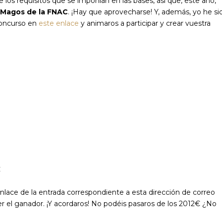
os requisitos que se imponían en las bases, así que, este año,
 Magos de la FNAC
. ¡Hay que aprovecharse! Y, además, yo he si
concurso en
este enlace
y animaros a participar y crear vuestra
€
enlace de la entrada correspondiente a esta dirección de correo
ser el ganador. ¡Y acordaros! No podéis pasaros de los 2012€ ¿No