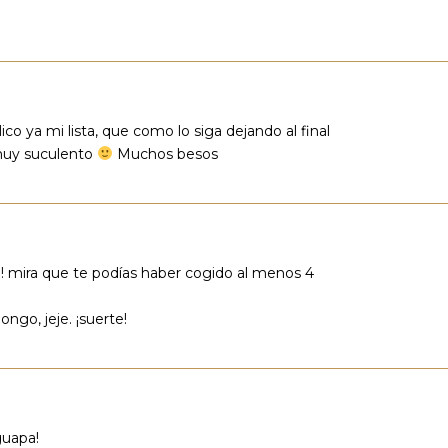
co ya mi lista, que como lo siga dejando al final
 muy suculento
Muchos besos
!! mira que te podías haber cogido al menos 4
ngo, jeje. ¡suerte!
guapa!