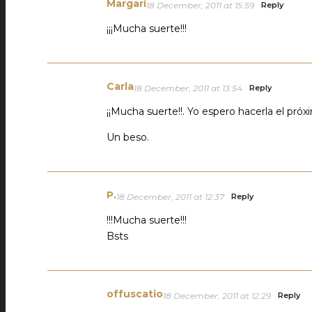
Margari
18 December, 2011 at 15:59
Reply
¡¡¡Mucha suerte!!!
Carla
18 December, 2011 at 13:54
Reply
¡¡Mucha suerte!!. Yo espero hacerla el pró
Un beso.
P.
18 December, 2011 at 12:37
Reply
!!!Mucha suerte!!!
Bsts
offuscatio
18 December, 2011 at 12:29
Reply