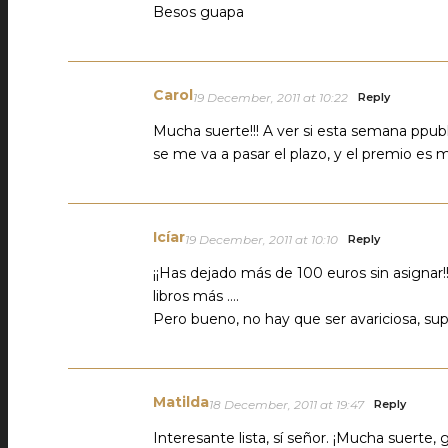
Besos guapa
Carol
19 December, 2011 at 10:22
Reply
Mucha suerte!!! A ver si esta semana ppubli
se me va a pasar el plazo, y el premio es
Icíar
19 December, 2011 at 10:10
Reply
¡¡Has dejado más de 100 euros sin asignar!
libros más ….
Pero bueno, no hay que ser avariciosa, supo
Matilda
18 December, 2011 at 19:47
Reply
Interesante lista, sí señor. ¡Mucha suerte, 