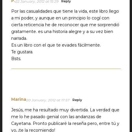
P.
22 January, 2012 at 15:29
Reply
Por las casualidades que tiene la vida, este libro llego
a mi poder, y aunque en un principio lo cogí con
cierta reticencia he de reconocer que me sorprendió
gratamente. es una historia alegre y a su vez bien
narrada.
Es un libro con el que te evades fácilmente.
Te gustara.
Bsts.
Marina
20 January, 2012 at 17:57
Reply
Jesús, me ha resultado muy divertida. La verdad que
me lo he pasado genial con las andanzas de
Cayetana. Pronto publicaré la reseña pero, entre tú y
yo, ¡te la recomiendo!