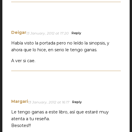
Deigar
13 January, 2012 at 17:20
Reply
Había visto la portada pero no leído la sinopsis, y
ahora que lo hice, en serio le tengo ganas.
A ver si cae.
Margari
13 January, 2012 at 16:17
Reply
Le tengo ganas a este libro, así que estaré muy
atenta a tu reseña.
Besotes!!!