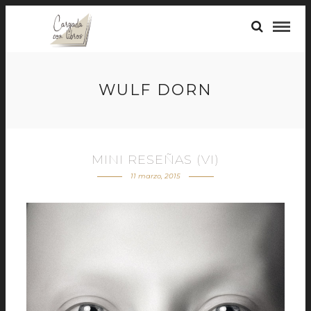
WULF DORN
MINI RESEÑAS (VI)
11 marzo, 2015