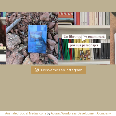
Nos vemos en Instagram
Animated Social Media Icons
by
Acurax Wordpress Development Company