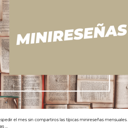
espedir el mes sin compartiros las típicas minireseñas mensuales.
as …