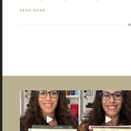
READ MORE
M