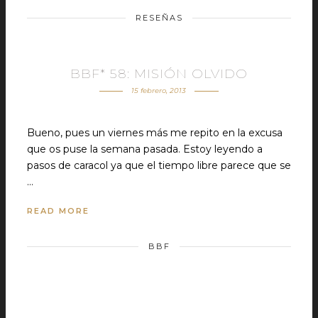
RESEÑAS
BBF* 58: MISIÓN OLVIDO
15 febrero, 2013
Bueno, pues un viernes más me repito en la excusa
que os puse la semana pasada. Estoy leyendo a
pasos de caracol ya que el tiempo libre parece que se
…
READ MORE
BBF